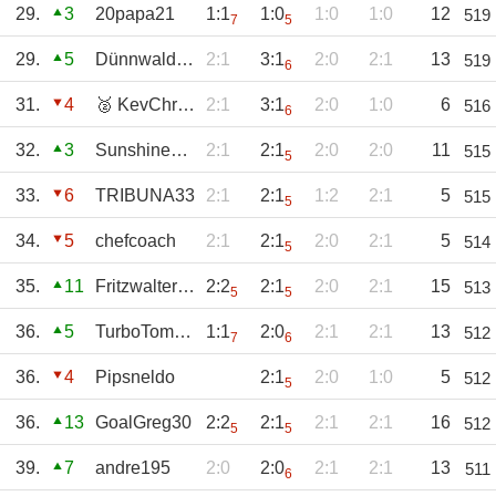
29.
3
20papa21
1:1
1:0
1:0
1:0
12
519
7
5
29.
5
Dünnwalder_SC
2:1
3:1
2:0
2:1
13
519
6
31.
4
🥈 KevChris88
2:1
3:1
2:0
1:0
6
516
6
32.
3
SunshineOnLeith
2:1
2:1
2:0
2:0
11
515
5
33.
6
TRIBUNA33
2:1
2:1
1:2
2:1
5
515
5
34.
5
chefcoach
2:1
2:1
2:0
2:1
5
514
5
35.
11
Fritzwalter54
2:2
2:1
2:0
2:1
15
513
5
5
36.
5
TurboTommy
1:1
2:0
2:1
2:1
13
512
7
6
36.
4
Pipsneldo
2:1
2:0
1:0
5
512
5
36.
13
GoalGreg30
2:2
2:1
2:1
2:1
16
512
5
5
39.
7
andre195
2:0
2:0
2:1
2:1
13
511
6