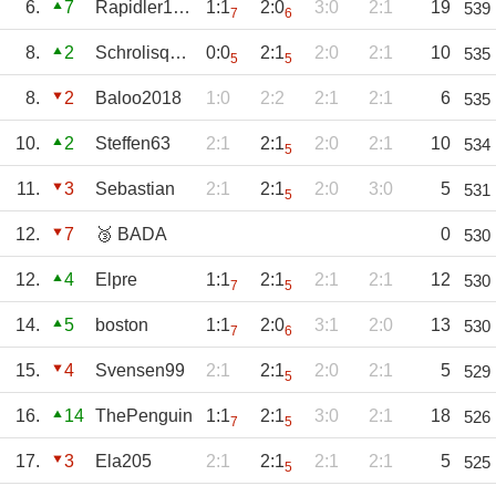
6.
7
Rapidler1899
1:1
2:0
3:0
2:1
19
539
7
6
8.
2
Schrolisquaw81
0:0
2:1
2:0
2:1
10
535
5
5
8.
2
Baloo2018
1:0
2:2
2:1
2:1
6
535
10.
2
Steffen63
2:1
2:1
2:0
2:1
10
534
5
11.
3
Sebastian
2:1
2:1
2:0
3:0
5
531
5
12.
7
🥉 BADA
0
530
12.
4
Elpre
1:1
2:1
2:1
2:1
12
530
7
5
14.
5
boston
1:1
2:0
3:1
2:0
13
530
7
6
15.
4
Svensen99
2:1
2:1
2:0
2:1
5
529
5
16.
14
ThePenguin
1:1
2:1
3:0
2:1
18
526
7
5
17.
3
Ela205
2:1
2:1
2:1
2:1
5
525
5