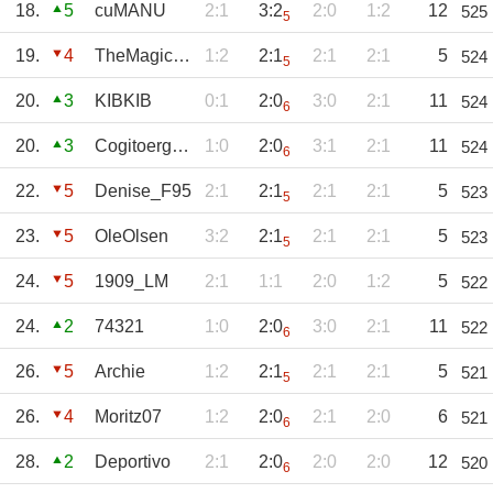
18.
5
cuMANU
2:1
3:2
2:0
1:2
12
525
5
19.
4
TheMagicEye
1:2
2:1
2:1
2:1
5
524
5
20.
3
KIBKIB
0:1
2:0
3:0
2:1
11
524
6
20.
3
Cogitoergosum
1:0
2:0
3:1
2:1
11
524
6
22.
5
Denise_F95
2:1
2:1
2:1
2:1
5
523
5
23.
5
OleOlsen
3:2
2:1
2:1
2:1
5
523
5
24.
5
1909_LM
2:1
1:1
2:0
1:2
5
522
24.
2
74321
1:0
2:0
3:0
2:1
11
522
6
26.
5
Archie
1:2
2:1
2:1
2:1
5
521
5
26.
4
Moritz07
1:2
2:0
2:1
2:0
6
521
6
28.
2
Deportivo
2:1
2:0
2:0
2:0
12
520
6