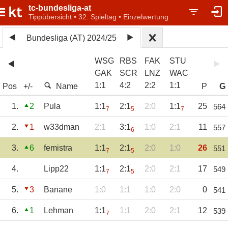
tc-bundesliga-at
Tippübersicht • 32. Spieltag • Einzelwertung
Bundesliga (AT) 2024/25
WSG
RBS
FAK
STU
GAK
SCR
LNZ
WAC
1
:
1
4
:
2
2
:
2
1
:
1
Pos
+/-
Name
P
G
1.
2
Pula
1:1
2:1
2:0
1:1
25
564
7
5
7
2.
1
w33dman
2:1
3:1
1:0
2:1
11
557
6
3.
6
femistra
1:1
2:1
2:0
1:0
26
551
7
5
4.
Lipp22
1:1
2:1
2:0
2:1
17
549
7
5
5.
3
Banane
1:0
1:1
1:0
2:0
0
541
6.
1
Lehman
1:1
1:1
2:0
2:1
12
539
7