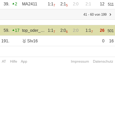
39.
2
MA2411
1:1
2:1
2:0
2:1
12
511
7
5
41 - 60 von 199
59.
17
top_oder_flop
1:1
2:0
2:0
1:1
26
501
7
6
7
191.
🥇 Slv16
0
16
AT
Hilfe
App
Impressum
Datenschutz