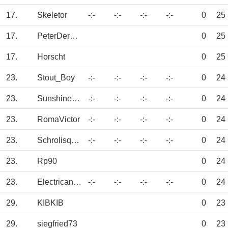
17.
Skeletor
-:-
-:-
-:-
-:-
0
25
17.
PeterDerGroße
0
25
17.
Horscht
0
25
23.
Stout_Boy
-:-
-:-
-:-
-:-
0
24
23.
SunshineOnLeith
-:-
-:-
-:-
-:-
0
24
23.
RomaVictor
-:-
-:-
-:-
-:-
0
24
23.
Schrolisquaw55
-:-
-:-
-:-
-:-
0
24
23.
Rp90
0
24
23.
Electricantelop
-:-
-:-
-:-
-:-
0
24
29.
KIBKIB
0
23
29.
siegfried73
0
23