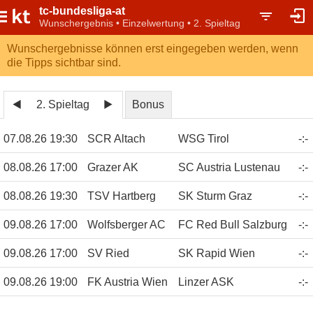
tc-bundesliga-at
Wunschergebnis • Einzelwertung • 2. Spieltag
Wunschergebnisse können erst eingegeben werden, wenn
die Tipps sichtbar sind.
2. Spieltag
Bonus
07.08.26 19:30
SCR Altach
WSG Tirol
-
:
-
08.08.26 17:00
Grazer AK
SC Austria Lustenau
-
:
-
08.08.26 19:30
TSV Hartberg
SK Sturm Graz
-
:
-
09.08.26 17:00
Wolfsberger AC
FC Red Bull Salzburg
-
:
-
09.08.26 17:00
SV Ried
SK Rapid Wien
-
:
-
09.08.26 19:00
FK Austria Wien
Linzer ASK
-
:
-