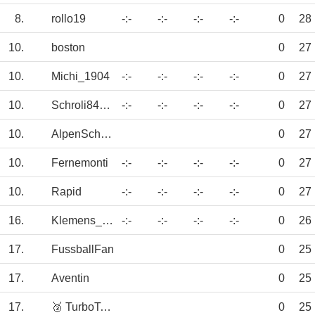
8.
rollo19
-:-
-:-
-:-
-:-
0
28
10.
boston
0
27
10.
Michi_1904
-:-
-:-
-:-
-:-
0
27
10.
Schroli84aTraby
-:-
-:-
-:-
-:-
0
27
10.
AlpenSchalker
0
27
10.
Fernemonti
-:-
-:-
-:-
-:-
0
27
10.
Rapid
-:-
-:-
-:-
-:-
0
27
16.
Klemens_2007
-:-
-:-
-:-
-:-
0
26
17.
FussballFan
0
25
17.
Aventin
0
25
17.
🥉 TurboTommy
0
25