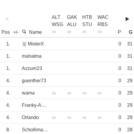
ALT
GAK
HTB
WAC
WSG
ALU
STU
RBS
-
:
-
-
:
-
-
:
-
-
:
-
Pos
+/-
Name
P
G
1.
🥇 MisterX
0
31
1.
mahatma
0
31
1.
Azzurri23
0
31
4.
guenther73
0
29
4.
wama
-:-
-:-
-:-
-:-
0
29
4.
Franky-AUSTRIA
0
29
4.
Orlando
-:-
-:-
-:-
-:-
0
29
8.
Schollimat10
0
28