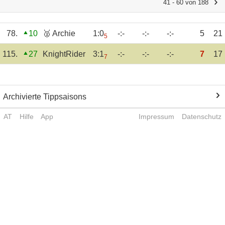
41 - 60 von 188
78.
10
🥈 Archie
1:0
-:-
-:-
-:-
5
21
5
115.
27
KnightRider
3:1
-:-
-:-
-:-
7
17
7
Archivierte Tippsaisons
AT
Hilfe
App
Impressum
Datenschutz