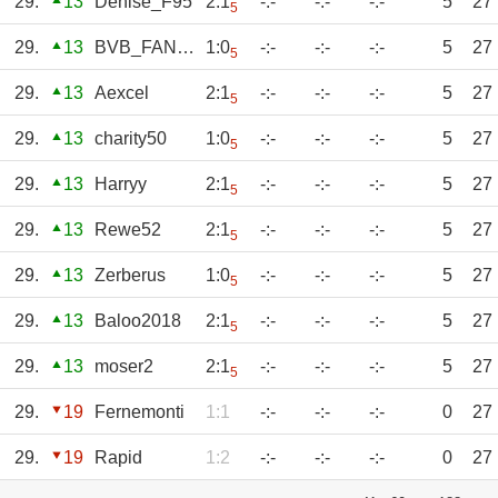
29.
13
Denise_F95
2:1
-:-
-:-
-:-
5
27
5
29.
13
BVB_FAN78
1:0
-:-
-:-
-:-
5
27
5
29.
13
Aexcel
2:1
-:-
-:-
-:-
5
27
5
29.
13
charity50
1:0
-:-
-:-
-:-
5
27
5
29.
13
Harryy
2:1
-:-
-:-
-:-
5
27
5
29.
13
Rewe52
2:1
-:-
-:-
-:-
5
27
5
29.
13
Zerberus
1:0
-:-
-:-
-:-
5
27
5
29.
13
Baloo2018
2:1
-:-
-:-
-:-
5
27
5
29.
13
moser2
2:1
-:-
-:-
-:-
5
27
5
29.
19
Fernemonti
1:1
-:-
-:-
-:-
0
27
29.
19
Rapid
1:2
-:-
-:-
-:-
0
27