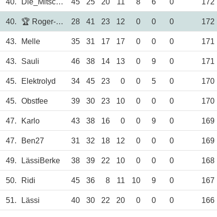
40.
Die_Mitschusns
45
25
20
11
8
6
0
172
40.
🏆 Roger-Lustig
28
41
23
12
0
0
0
172
43.
Melle
35
31
17
17
0
0
0
171
43.
Sauli
46
38
14
13
0
9
0
171
45.
Elektrolyd
34
45
23
0
0
5
0
170
45.
Obstfee
39
30
23
10
0
0
0
170
47.
Karlo
43
38
16
0
0
9
0
169
47.
Ben27
31
32
18
12
0
0
0
169
49.
LässiBerke
38
39
22
10
0
0
0
168
50.
Ridi
45
36
8
11
10
9
0
167
51.
Lässi
40
30
22
20
0
0
0
166