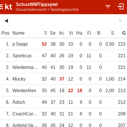
SchusWMTippspiel
Gesamtübersicht • Spieltagspunkte
Pos
Name
3
Se
Ac
Vi
Ha
Fi
B
S
G
1.
jr.Seppi
52
38
30
10
0
0
0
0,50
222
2.
Sporticus
47
40
26
19
0
11
0
221
2.
Werdermatze
40
41
30
19
0
11
0
221
4.
Mucky
32
40
37
12
0
0
0
1,00
214
5.
WerderAlex
35
45
19
22
18
0
0
2,00
213
6.
Ädsch
49
37
23
11
9
0
0
212
7.
CoachCarter
32
40
31
21
8
0
0
208
8.
Anfield-Skipper
39
45
24
12
0
0
0
207