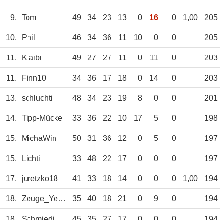
9.
Tom
49
34
23
13
0
16
0
1,00
205
10.
Phil
46
34
36
11
10
0
0
205
11.
Klaibi
49
27
27
11
0
11
0
203
11.
Finn10
34
36
17
18
0
14
0
203
13.
schluchti
48
34
23
19
8
0
0
201
14.
Tipp-Mücke
33
36
22
10
17
5
0
198
15.
MichaWin
50
31
36
12
0
5
0
197
15.
Lichti
33
48
22
17
0
0
0
197
17.
juretzko18
41
33
18
14
0
0
0
1,00
194
18.
Zeuge_Yeboahs
35
40
18
21
0
9
0
194
18.
Schmiedi
45
35
27
17
0
0
0
194