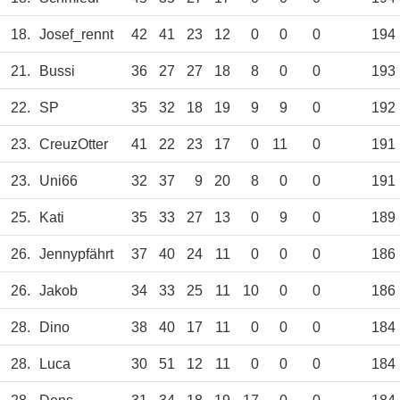
18.
Josef_rennt
42
41
23
12
0
0
0
194
21.
Bussi
36
27
27
18
8
0
0
193
22.
SP
35
32
18
19
9
9
0
192
23.
CreuzOtter
41
22
23
17
0
11
0
191
23.
Uni66
32
37
9
20
8
0
0
191
25.
Kati
35
33
27
13
0
9
0
189
26.
Jennypfährt
37
40
24
11
0
0
0
186
26.
Jakob
34
33
25
11
10
0
0
186
28.
Dino
38
40
17
11
0
0
0
184
28.
Luca
30
51
12
11
0
0
0
184