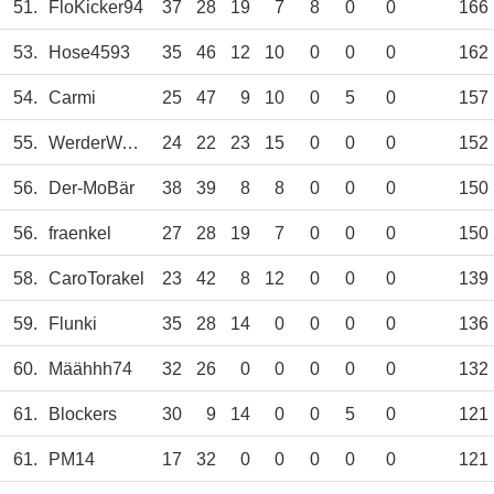
51.
FloKicker94
37
28
19
7
8
0
0
166
53.
Hose4593
35
46
12
10
0
0
0
162
54.
Carmi
25
47
9
10
0
5
0
157
55.
WerderWatzel
24
22
23
15
0
0
0
152
56.
Der-MoBär
38
39
8
8
0
0
0
150
56.
fraenkel
27
28
19
7
0
0
0
150
58.
CaroTorakel
23
42
8
12
0
0
0
139
59.
Flunki
35
28
14
0
0
0
0
136
60.
Määhhh74
32
26
0
0
0
0
0
132
61.
Blockers
30
9
14
0
0
5
0
121
61.
PM14
17
32
0
0
0
0
0
121