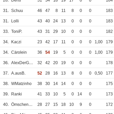
28.
Dens
31
34
18
19
17
0
0
184
31.
Schuu
46
47
8
11
8
0
0
183
31.
Lolli
43
40
24
13
0
0
0
183
33.
ToniP.
43
31
29
10
0
0
0
182
34.
Kaczi
23
42
17
11
0
0
0
1,00
179
34.
Cärolein
36
54
19
5
0
0
0
1,00
179
36.
AlexDerGroße
32
42
20
19
0
0
0
178
37.
A.ausB.
52
28
16
13
8
0
0
0,50
177
38.
WMatzinho
38
30
14
14
0
0
0
175
39.
Ranki
41
33
10
5
0
14
0
173
40.
Ömschen1963
28
27
15
18
10
9
0
172