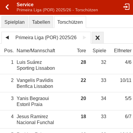
Service
Primeira Liga (POR) 2025/26 - Torschützen
Spielplan
Tabellen
Torschützen
Primeira Liga (POR) 2025/26
Pos.
Name
Mannschaft
Tore
Spiele
Elfmeter
1
Luis Suárez
28
32
4/6
Sporting Lissabon
2
Vangelis Pavlidis
22
33
10/11
Benfica Lissabon
3
Yanis Begraoui
20
34
5/5
Estoril Praia
4
Jesus Ramirez
18
33
6/7
Nacional Funchal