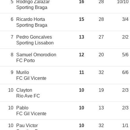
5
Rodrigo Zalazar
16
28
10/10
Sporting Braga
6
Ricardo Horta
15
28
3/4
Sporting Braga
7
Pedro Goncalves
13
27
2/2
Sporting Lissabon
8
Samuel Omorodion
12
20
5/6
FC Porto
9
Murilo
11
32
6/6
FC Gil Vicente
10
Clayton
10
19
2/3
Rio Ave FC
10
Pablo
10
13
2/3
FC Gil Vicente
10
Pau Victor
10
32
1/1