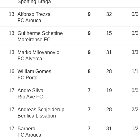
Sporting Braga
13
Alfonso Trezza
9
32
0/0
FC Arouca
13
Guilherme Schettine
9
15
0/0
Moreirense FC
13
Marko Milovanovic
9
31
3/3
FC Alverca
16
William Gomes
8
28
1/1
FC Porto
17
Andre Silva
7
19
0/0
Rio Ave FC
17
Andreas Schjelderup
7
28
2/2
Benfica Lissabon
17
Barbero
7
31
1/2
FC Arouca