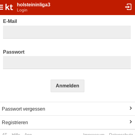
holsteininliga3
Login
E-Mail
Passwort
Anmelden
Passwort vergessen
Registrieren
AT
Hilfe
App
Impressum
Datenschutz