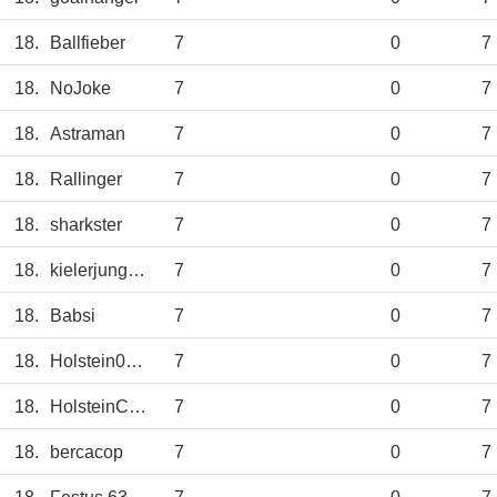
18.
Ballfieber
7
0
7
18.
NoJoke
7
0
7
18.
Astraman
7
0
7
18.
Rallinger
7
0
7
18.
sharkster
7
0
7
18.
kielerjung1986
7
0
7
18.
Babsi
7
0
7
18.
Holstein0307
7
0
7
18.
HolsteinChris
7
0
7
18.
bercacop
7
0
7