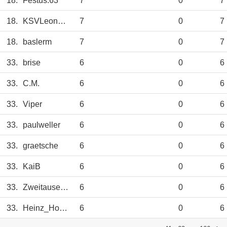
18.
Festus.63
7
0
7
18.
KSVLeon2401
7
0
7
18.
baslerm
7
0
7
33.
brise
6
0
6
33.
C.M.
6
0
6
33.
Viper
6
0
6
33.
paulweller
6
0
6
33.
graetsche
6
0
6
33.
KaiB
6
0
6
33.
Zweitausend45
6
0
6
33.
Heinz_Holstein
6
0
6