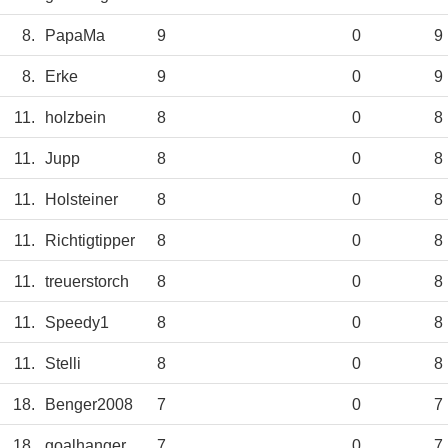
8.
PapaMa
9
0
9
8.
Erke
9
0
9
11.
holzbein
8
0
8
11.
Jupp
8
0
8
11.
Holsteiner
8
0
8
11.
Richtigtipper
8
0
8
11.
treuerstorch
8
0
8
11.
Speedy1
8
0
8
11.
Stelli
8
0
8
18.
Benger2008
7
0
7
18.
goalhanger
7
0
7