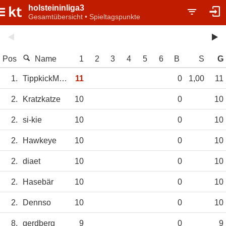
holsteininliga3
Gesamtübersicht • Spieltagspunkte
Pos
Name
1
2
3
4
5
6
B
S
G
1.
TippkickMaxi
11
0
1,00
11
2.
Kratzkatze
10
0
10
2.
si-kie
10
0
10
2.
Hawkeye
10
0
10
2.
diaet
10
0
10
2.
Hasebär
10
0
10
2.
Dennso
10
0
10
8.
gerdberg
9
0
9