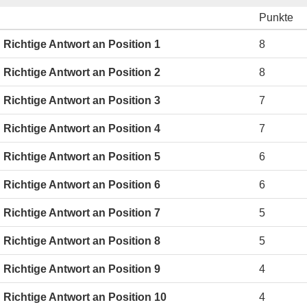
Punkte
Richtige Antwort an Position 1
8
Richtige Antwort an Position 2
8
Richtige Antwort an Position 3
7
Richtige Antwort an Position 4
7
Richtige Antwort an Position 5
6
Richtige Antwort an Position 6
6
Richtige Antwort an Position 7
5
Richtige Antwort an Position 8
5
Richtige Antwort an Position 9
4
Richtige Antwort an Position 10
4