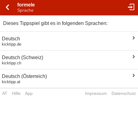
formele
Sprache
Dieses Tippspiel gibt es in folgenden Sprachen:
Deutsch
kicktipp.de
Deutsch (Schweiz)
kicktipp.ch
Deutsch (Österreich)
kicktipp.at
AT
Hilfe
App
Impressum
Datenschutz