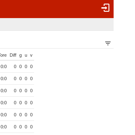
Tore
Diff
g
u
v
0:0
0
0
0
0
0:0
0
0
0
0
0:0
0
0
0
0
0:0
0
0
0
0
0:0
0
0
0
0
0:0
0
0
0
0