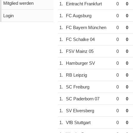
Mitglied werden
1.
Eintracht Frankfurt
0
0
Login
1.
FC Augsburg
0
0
1.
FC Bayern München
0
0
1.
FC Schalke 04
0
0
1.
FSV Mainz 05
0
0
1.
Hamburger SV
0
0
1.
RB Leipzig
0
0
1.
SC Freiburg
0
0
1.
SC Paderborn 07
0
0
1.
SV Elversberg
0
0
1.
VfB Stuttgart
0
0