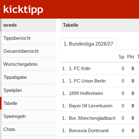
wreds
Tabelle
Tippübersicht
1. Bundesliga 2026/27
Gesamtübersicht
Sp
Pkt
Wunschergebnis
1.
1. FC Köln
0
0
Tippabgabe
1.
1. FC Union Berlin
0
0
Spielplan
1.
1899 Hoffenheim
0
0
Tabelle
1.
Bayer 04 Leverkusen
0
0
Spielregeln
1.
Bor. Mönchengladbach
0
0
Chats
1.
Borussia Dortmund
0
0