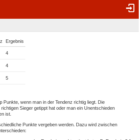
nz
Ergebnis
4
4
5
pp Punkte, wenn man in der Tendenz richtig liegt. Die
 richtigen Sieger getippt hat oder man ein Unentschieden
n ist.
erschiedliche Punkte vergeben werden. Dazu wird zwischen
nterschieden: