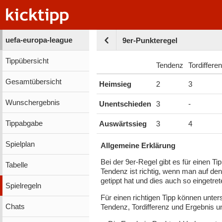
uefa-europa-league
9er-Punkteregel
Tippübersicht
Tendenz
Tordiffere
Gesamtübersicht
Heimsieg
2
3
Wunschergebnis
Unentschieden
3
-
Tippabgabe
Auswärtssieg
3
4
Spielplan
Allgemeine Erklärung
Bei der 9er-Regel gibt es für einen Ti
Tabelle
Tendenz ist richtig, wenn man auf den
getippt hat und dies auch so eingetrete
Spielregeln
Für einen richtigen Tipp können unt
Chats
Tendenz, Tordifferenz und Ergebnis u