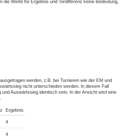
n die Werte für Ergebnis und Tordifferenz keine Bedeutung,
n ausgetragen werden, z.B. bei Turnieren wie der EM und
ärtssieg nicht unterschieden werden. In diesem Fall
und Auswärtssieg identisch sein. In der Ansicht wird eine
.
nz
Ergebnis
4
4