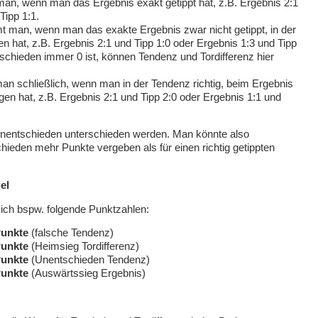
n, wenn man das Ergebnis exakt getippt hat, z.B. Ergebnis 2:1
Tipp 1:1.
t man, wenn man das exakte Ergebnis zwar nicht getippt, in der
gen hat, z.B. Ergebnis 2:1 und Tipp 1:0 oder Ergebnis 1:3 und Tipp
tschieden immer 0 ist, können Tendenz und Tordifferenz hier
 schließlich, wenn man in der Tendenz richtig, beim Ergebnis
gen hat, z.B. Ergebnis 2:1 und Tipp 2:0 oder Ergebnis 1:1 und
Unentschieden unterschieden werden. Man könnte also
schieden mehr Punkte vergeben als für einen richtig getippten
el
sich bspw. folgende Punktzahlen:
Punkte
(falsche Tendenz)
Punkte
(Heimsieg Tordifferenz)
Punkte
(Unentschieden Tendenz)
Punkte
(Auswärtssieg Ergebnis)