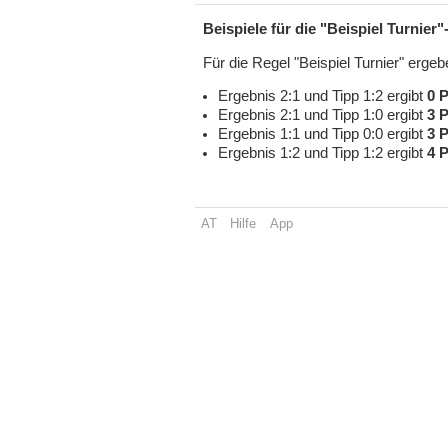
Beispiele für die "Beispiel Turnier
Für die Regel "Beispiel Turnier" erge
Ergebnis 2:1 und Tipp 1:2 ergibt
0 
Ergebnis 2:1 und Tipp 1:0 ergibt
3 
Ergebnis 1:1 und Tipp 0:0 ergibt
3 
Ergebnis 1:2 und Tipp 1:2 ergibt
4 
AT
Hilfe
App