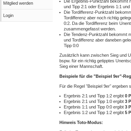
Die Ergebnis-Punktzahl bekommt ma
Mitglied werden
und Tipp 2:1 oder Ergebnis 1:1 und 
Die Tordifferenz-Punktzahl bekomm
Login
Tordifferenz aber noch richtig gele
0:2. Da die Tordifferenz beim Unen
zusammengefasst werden.
Die Tendenz-Punktzahl bekommt man
und Tordifferenz aber daneben gele
Tipp 0:0
Zusätzlich kann zwischen Sieg und 
bspw. für ein richtig getipptes Unent
Sieg einer Mannschaft.
Beispiele für die "Beispiel 9er"-Reg
Für die Regel "Beispiel 9er" ergeben 
Ergebnis 2:1 und Tipp 1:2 ergibt
0 
Ergebnis 2:1 und Tipp 1:0 ergibt
3 
Ergebnis 1:1 und Tipp 0:0 ergibt
3 
Ergebnis 1:2 und Tipp 1:2 ergibt
5 
Hinweis Toto-Modus: