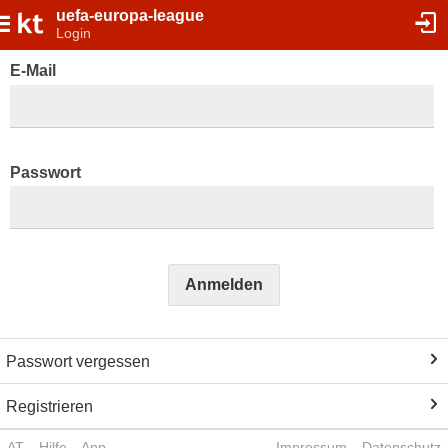
uefa-europa-league
Login
E-Mail
Passwort
Anmelden
Passwort vergessen
Registrieren
AT
Hilfe
App
Impressum
Datenschutz