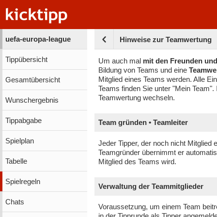
uefa-europa-league
Hinweise zur Teamwertung
Tippübersicht
Um auch mal
mit den Freunden und
Bildung von Teams und eine
Teamwe
Mitglied eines Teams werden. Alle E
Gesamtübersicht
Teams finden Sie unter "Mein Team".
Teamwertung wechseln.
Wunschergebnis
Tippabgabe
Team gründen • Teamleiter
Spielplan
Jeder Tipper, der noch nicht Mitglied
Teamgründer übernimmt er automatisc
Tabelle
Mitglied des Teams wird.
Spielregeln
Verwaltung der Teammitglieder
Chats
Voraussetzung, um einem Team beitre
in der Tipprunde als Tipper angemelde