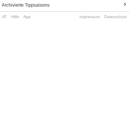
Archivierte Tippsaisons
AT
Hilfe
App
Impressum
Datenschutz