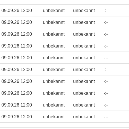
09.09.26 12:00
unbekannt
unbekannt
-
:
-
09.09.26 12:00
unbekannt
unbekannt
-
:
-
09.09.26 12:00
unbekannt
unbekannt
-
:
-
09.09.26 12:00
unbekannt
unbekannt
-
:
-
09.09.26 12:00
unbekannt
unbekannt
-
:
-
09.09.26 12:00
unbekannt
unbekannt
-
:
-
09.09.26 12:00
unbekannt
unbekannt
-
:
-
09.09.26 12:00
unbekannt
unbekannt
-
:
-
09.09.26 12:00
unbekannt
unbekannt
-
:
-
09.09.26 12:00
unbekannt
unbekannt
-
:
-