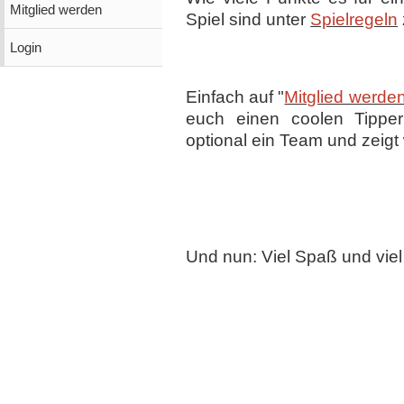
Mitglied werden
Spiel sind unter
Spielregeln
Login
.
Einfach auf "
Mitglied werde
euch einen coolen Tippe
optional ein Team und zeigt
.
.
Und nun: Viel Spaß und viel
.
.
.