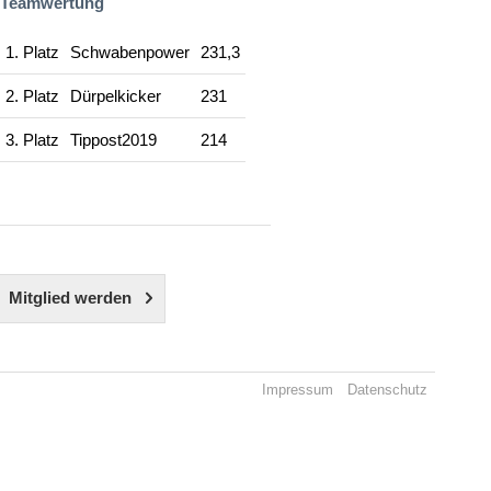
Teamwertung
1. Platz
Schwabenpower
231,3
2. Platz
Dürpelkicker
231
3. Platz
Tippost2019
214
Mitglied werden
Impressum
Datenschutz