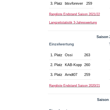
3. Platz
btsvforever
259
Rangliste Endstand Saison 2021/22
Langzeitstatistik 3-Jahreswertung
Saison 
Einzelwertung
1. Platz
Ossi
263
2. Platz
KAB-Kopp
260
3. Platz
Arndt07
259
Rangliste Endstand Saison 2020/21
Saison 