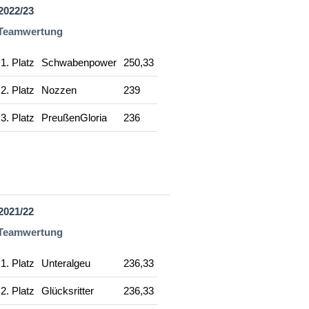
2022/23
Teamwertung
1. Platz
Schwabenpower
250,33
2. Platz
Nozzen
239
3. Platz
PreußenGloria
236
2021/22
Teamwertung
1. Platz
Unteralgeu
236,33
2. Platz
Glücksritter
236,33