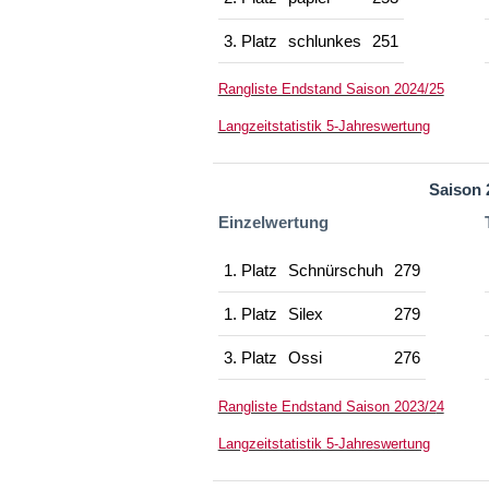
3. Platz
schlunkes
251
Rangliste Endstand Saison 2024/25
Langzeitstatistik 5-Jahreswertung
Saison 
Einzelwertung
1. Platz
Schnürschuh
279
1. Platz
Silex
279
3. Platz
Ossi
276
Rangliste Endstand Saison 2023/2
4
Langzeitstatistik 5-Jahreswertung