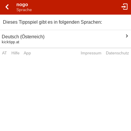
nogo
Sprache
Dieses Tippspiel gibt es in folgenden Sprachen:
Deutsch (Österreich)
kicktipp.at
AT
Hilfe
App
Impressum
Datenschutz