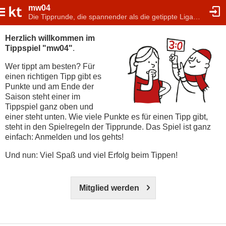
mw04
Die Tipprunde, die spannender als die getippte Liga ist!
Herzlich willkommen im
Tippspiel "mw04"
.
Wer tippt am besten? Für
einen richtigen Tipp gibt es
Punkte und am Ende der
Saison steht einer im
Tippspiel ganz oben und
einer steht unten. Wie viele Punkte es für einen Tipp gibt,
steht in den Spielregeln der Tipprunde. Das Spiel ist ganz
einfach: Anmelden und los gehts!
Und nun: Viel Spaß und viel Erfolg beim Tippen!
Mitglied werden