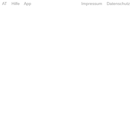
AT
Hilfe
App
Impressum
Datenschutz