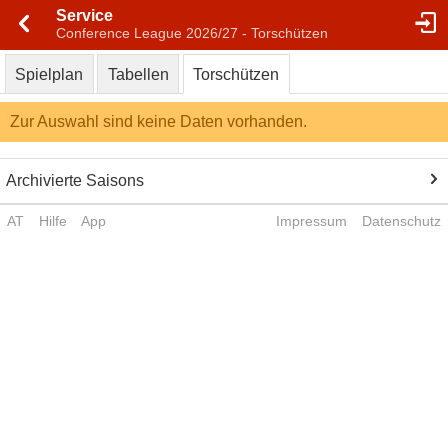
Service
Conference League 2026/27 - Torschützen
Spielplan
Tabellen
Torschützen
Zur Auswahl sind keine Daten vorhanden.
Archivierte Saisons
AT
Hilfe
App
Impressum
Datenschutz