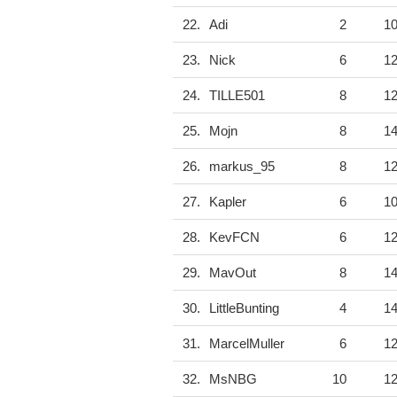
22.
Adi
2
1
23.
Nick
6
1
24.
TILLE501
8
1
25.
Mojn
8
1
26.
markus_95
8
1
27.
Kapler
6
1
28.
KevFCN
6
1
29.
MavOut
8
1
30.
LittleBunting
4
1
31.
MarcelMuller
6
1
32.
MsNBG
10
1