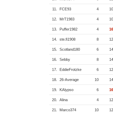
11.
FCE93
4
1
12.
MrT1983
4
1
13.
Puffer1982
4
1
14.
ste.fi1908
8
1
15.
Scotland180
6
1
16.
Sebby
8
1
17.
EddieFrotzke
6
1
18.
26-Average
10
1
19.
KAlypso
6
1
20.
Alina
4
1
21.
Marco374
10
1