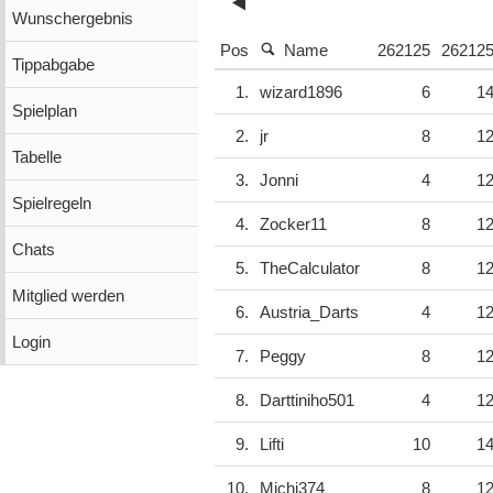
Wunschergebnis
Pos
Name
262125
26212
Tippabgabe
1.
wizard1896
6
1
Spielplan
2.
jr
8
1
Tabelle
3.
Jonni
4
1
Spielregeln
4.
Zocker11
8
1
Chats
5.
TheCalculator
8
1
Mitglied werden
6.
Austria_Darts
4
1
Login
7.
Peggy
8
1
8.
Darttiniho501
4
1
9.
Lifti
10
1
10.
Michi374
8
1