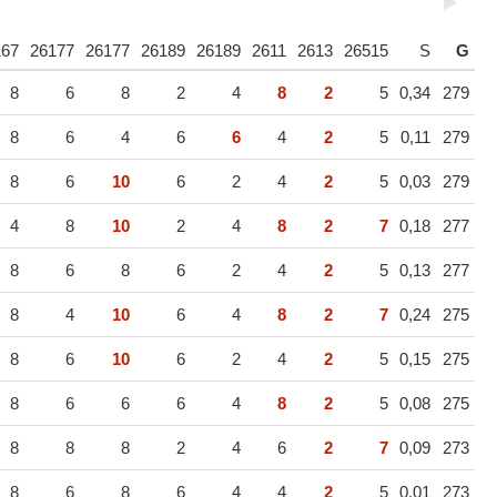
167
26177
26177
26189
26189
2611
2613
26515
S
G
8
6
8
2
4
8
2
5
0,34
279
8
6
4
6
6
4
2
5
0,11
279
8
6
10
6
2
4
2
5
0,03
279
4
8
10
2
4
8
2
7
0,18
277
8
6
8
6
2
4
2
5
0,13
277
8
4
10
6
4
8
2
7
0,24
275
8
6
10
6
2
4
2
5
0,15
275
8
6
6
6
4
8
2
5
0,08
275
8
8
8
2
4
6
2
7
0,09
273
8
6
8
6
4
4
2
5
0,01
273