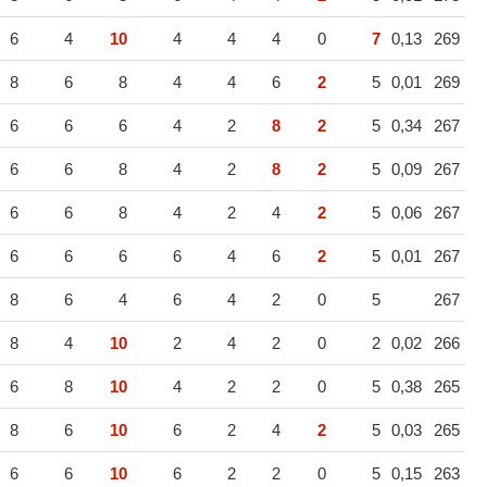
6
4
10
4
4
4
0
7
0,13
269
8
6
8
4
4
6
2
5
0,01
269
6
6
6
4
2
8
2
5
0,34
267
6
6
8
4
2
8
2
5
0,09
267
6
6
8
4
2
4
2
5
0,06
267
6
6
6
6
4
6
2
5
0,01
267
8
6
4
6
4
2
0
5
267
8
4
10
2
4
2
0
2
0,02
266
6
8
10
4
2
2
0
5
0,38
265
8
6
10
6
2
4
2
5
0,03
265
6
6
10
6
2
2
0
5
0,15
263