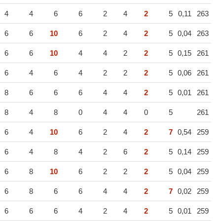
4
4
6
6
2
4
2
5
0,11
263
6
6
10
6
2
4
2
5
0,04
263
6
6
10
4
4
2
2
5
0,15
261
6
4
6
4
2
2
2
5
0,06
261
8
6
6
6
4
4
2
5
0,01
261
8
4
8
0
4
4
0
5
261
6
4
10
6
2
4
2
7
0,54
259
6
4
8
4
2
6
2
5
0,14
259
6
8
10
6
2
2
2
5
0,04
259
6
8
6
6
4
4
2
7
0,02
259
6
6
6
4
2
4
2
5
0,01
259