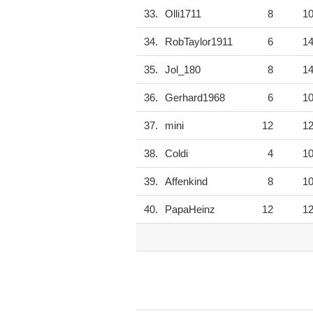
33.
Olli1711
8
1
34.
RobTaylor1911
6
1
35.
Jol_180
8
1
36.
Gerhard1968
6
1
37.
mini
12
1
38.
Coldi
4
1
39.
Affenkind
8
1
40.
PapaHeinz
12
1