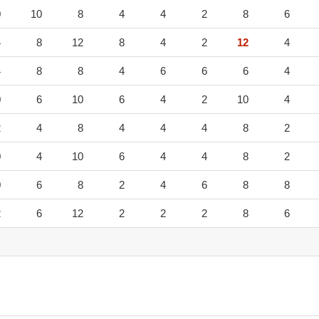
0
10
8
4
4
2
8
6
4
8
12
8
4
2
12
4
4
8
8
4
6
6
6
4
0
6
10
6
4
2
10
4
2
4
8
4
4
4
8
2
0
4
10
6
4
4
8
2
0
6
8
2
4
6
8
8
2
6
12
2
2
2
8
6