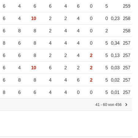
6
4
6
6
4
6
0
5
259
6
4
10
2
2
4
0
0
0,23
258
6
8
8
2
4
4
0
2
258
8
6
8
4
4
4
0
5
0,34
257
6
6
8
2
2
4
2
5
0,13
257
6
4
10
6
2
2
2
5
0,03
257
6
8
8
4
4
6
2
5
0,02
257
8
6
6
4
4
0
0
5
0,01
257
41 - 60 von 456