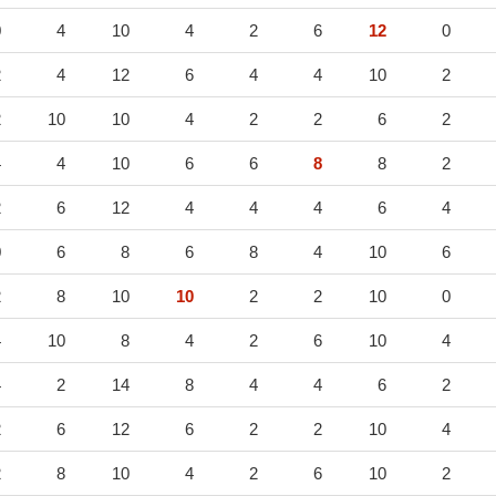
0
4
10
4
2
6
12
0
2
4
12
6
4
4
10
2
2
10
10
4
2
2
6
2
4
4
10
6
6
8
8
2
2
6
12
4
4
4
6
4
0
6
8
6
8
4
10
6
2
8
10
10
2
2
10
0
4
10
8
4
2
6
10
4
4
2
14
8
4
4
6
2
2
6
12
6
2
2
10
4
2
8
10
4
2
6
10
2