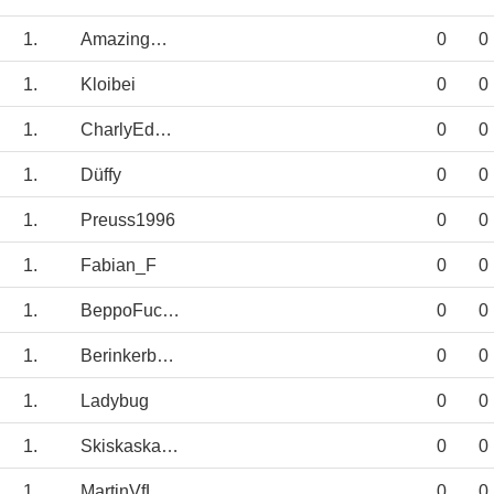
1.
AmazingRed
0
0
1.
Kloibei
0
0
1.
CharlyEddie7042
0
0
1.
Düffy
0
0
1.
Preuss1996
0
0
1.
Fabian_F
0
0
1.
BeppoFuchs
0
0
1.
Berinkerbube
0
0
1.
Ladybug
0
0
1.
Skiskaskaska-3
0
0
1.
MartinVfL
0
0