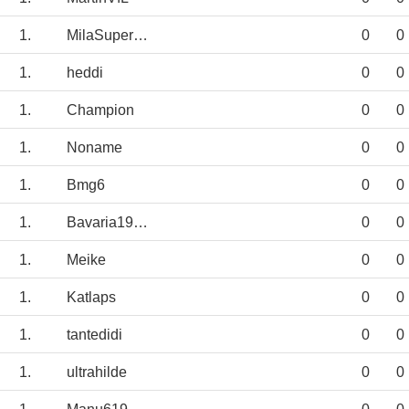
1.
MilaSuperstar
0
0
1.
heddi
0
0
1.
Champion
0
0
1.
Noname
0
0
1.
Bmg6
0
0
1.
Bavaria1964
0
0
1.
Meike
0
0
1.
Katlaps
0
0
1.
tantedidi
0
0
1.
ultrahilde
0
0