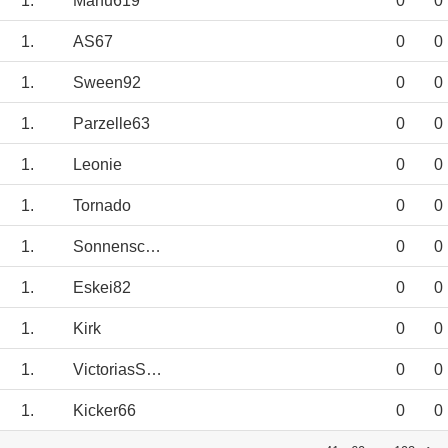
1.
Manu619
0
0
1.
AS67
0
0
1.
Sween92
0
0
1.
Parzelle63
0
0
1.
Leonie
0
0
1.
Tornado
0
0
1.
Sonnenschein666
0
0
1.
Eskei82
0
0
1.
Kirk
0
0
1.
VictoriasSecret
0
0
1.
Kicker66
0
0