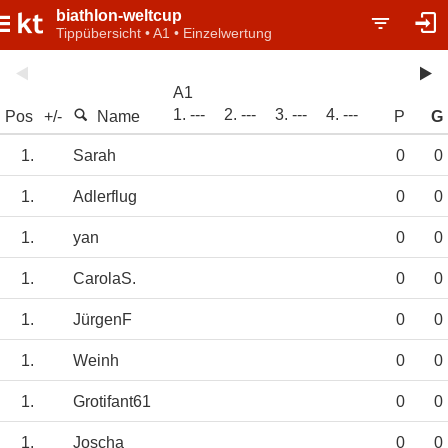
biathlon-weltcup
Tippübersicht • A1 • Einzelwertung
A1
1. ---
2. ---
3. ---
4. ---
Pos
+/-
Name
P
G
1.
Sarah
0
0
1.
Adlerflug
0
0
1.
yan
0
0
1.
CarolaS.
0
0
1.
JürgenF
0
0
1.
Weinh
0
0
1.
Grotifant61
0
0
1.
Joscha
0
0