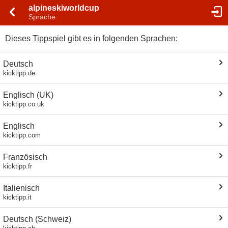
alpineskiworldcup
Sprache
Dieses Tippspiel gibt es in folgenden Sprachen:
Deutsch
kicktipp.de
Englisch (UK)
kicktipp.co.uk
Englisch
kicktipp.com
Französisch
kicktipp.fr
Italienisch
kicktipp.it
Deutsch (Schweiz)