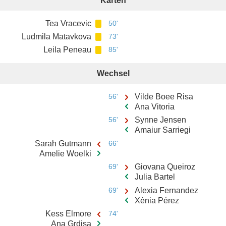
Karten
Tea Vracevic
50'
Ludmila Matavkova
73'
Leila Peneau
85'
Wechsel
56'
Vilde Boee Risa
Ana Vitoria
56'
Synne Jensen
Amaiur Sarriegi
Sarah Gutmann
66'
Amelie Woelki
69'
Giovana Queiroz
Julia Bartel
69'
Alexia Fernandez
Xènia Pérez
Kess Elmore
74'
Ana Grdisa