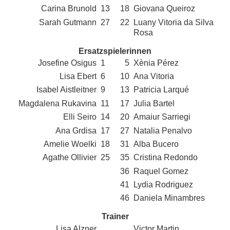
Carina Brunold
13
18
Giovana Queiroz
Sarah Gutmann
27
22
Luany Vitoria da Silva
Rosa
Ersatzspielerinnen
Josefine Osigus
1
5
Xènia Pérez
Lisa Ebert
6
10
Ana Vitoria
Isabel Aistleitner
9
13
Patricia Larqué
Magdalena Rukavina
11
17
Julia Bartel
Elli Seiro
14
20
Amaiur Sarriegi
Ana Grdisa
17
27
Natalia Penalvo
Amelie Woelki
18
31
Alba Bucero
Agathe Ollivier
25
35
Cristina Redondo
36
Raquel Gomez
41
Lydia Rodriguez
46
Daniela Minambres
Trainer
Lisa Alzner
Victor Martin