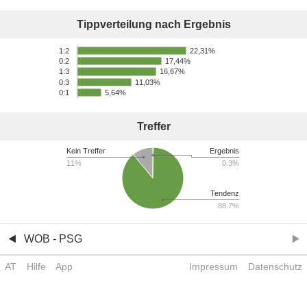
Tippverteilung nach Ergebnis
22,31%
1:2
17,44%
0:2
16,67%
1:3
0:3
11,03%
0:1
5,64%
Treffer
Kein Treffer
Ergebnis
11%
0.3%
Tendenz
88.7%
WOB - PSG
AT
Hilfe
App
Impressum
Datenschutz