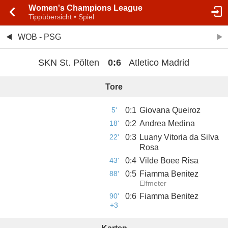
Women's Champions League
Tippübersicht • Spiel
WOB - PSG
SKN St. Pölten
0
:
6
Atletico Madrid
Tore
5'
0
:
1
Giovana Queiroz
18'
0
:
2
Andrea Medina
22'
0
:
3
Luany Vitoria da Silva
Rosa
43'
0
:
4
Vilde Boee Risa
88'
0
:
5
Fiamma Benitez
Elfmeter
90'
0
:
6
Fiamma Benitez
+3