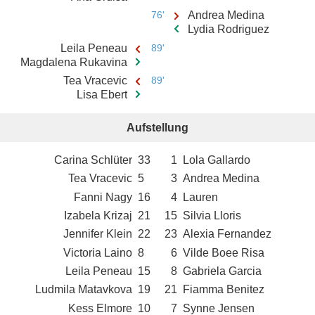
76'
Andrea Medina
Lydia Rodriguez
Leila Peneau
89'
Magdalena Rukavina
Tea Vracevic
89'
Lisa Ebert
Aufstellung
Carina Schlüter
33
1
Lola Gallardo
Tea Vracevic
5
3
Andrea Medina
Fanni Nagy
16
4
Lauren
Izabela Krizaj
21
15
Silvia Lloris
Jennifer Klein
22
23
Alexia Fernandez
Victoria Laino
8
6
Vilde Boee Risa
Leila Peneau
15
8
Gabriela Garcia
Ludmila Matavkova
19
21
Fiamma Benitez
Kess Elmore
10
7
Synne Jensen