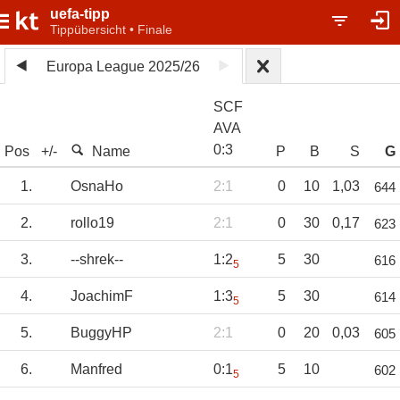
uefa-tipp
Tippübersicht • Finale
Europa League 2025/26
SCF
AVA
0
:
3
Pos
+/-
Name
P
B
S
G
1.
OsnaHo
2:1
0
10
1,03
644
2.
rollo19
2:1
0
30
0,17
623
3.
--shrek--
1:2
5
30
616
5
4.
JoachimF
1:3
5
30
614
5
5.
BuggyHP
2:1
0
20
0,03
605
6.
Manfred
0:1
5
10
602
5