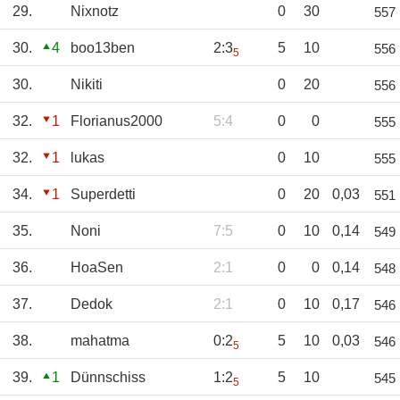
29.
Nixnotz
0
30
557
30.
4
boo13ben
2:3
5
10
556
5
30.
Nikiti
0
20
556
32.
1
Florianus2000
5:4
0
0
555
32.
1
lukas
0
10
555
34.
1
Superdetti
0
20
0,03
551
35.
Noni
7:5
0
10
0,14
549
36.
HoaSen
2:1
0
0
0,14
548
37.
Dedok
2:1
0
10
0,17
546
38.
mahatma
0:2
5
10
0,03
546
5
39.
1
Dünnschiss
1:2
5
10
545
5