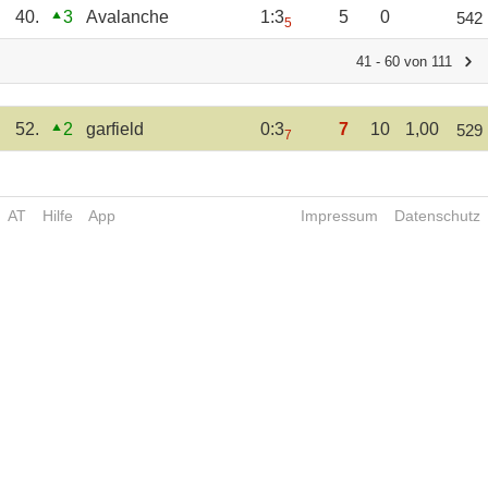
40.
3
Avalanche
1:3
5
0
542
5
41 - 60 von 111
52.
2
garfield
0:3
7
10
1,00
529
7
AT
Hilfe
App
Impressum
Datenschutz