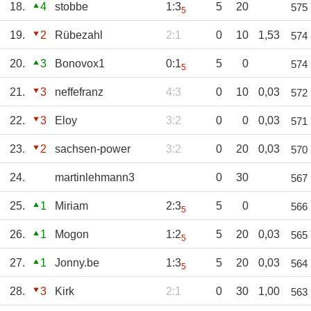
18.
4
stobbe
1:3
5
20
575
5
19.
2
Rübezahl
2:1
0
10
1,53
574
20.
3
Bonovox1
0:1
5
0
574
5
21.
3
neffefranz
4:3
0
10
0,03
572
22.
3
Eloy
3:2
0
0
0,03
571
23.
2
sachsen-power
3:2
0
20
0,03
570
24.
martinlehmann3
0
30
567
25.
1
Miriam
2:3
5
0
566
5
26.
1
Mogon
1:2
5
20
0,03
565
5
27.
1
Jonny.be
1:3
5
20
0,03
564
5
28.
3
Kirk
2:1
0
30
1,00
563