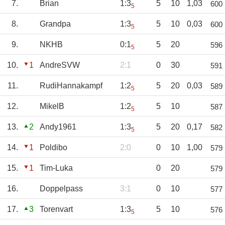
7.
Brian
1:3
5
10
1,03
600
5
8.
Grandpa
1:3
5
10
0,03
600
5
9.
NKHB
0:1
5
20
596
5
10.
1
AndreSVW
2:1
0
30
591
11.
RudiHannakampf
1:2
5
20
0,03
589
5
12.
MikelB
1:2
5
10
587
5
13.
2
Andy1961
1:3
5
20
0,17
582
5
14.
1
Poldibo
2:0
0
10
1,00
579
15.
1
Tim-Luka
0
20
579
16.
Doppelpass
3:1
0
10
577
17.
3
Torenvart
1:3
5
10
576
5