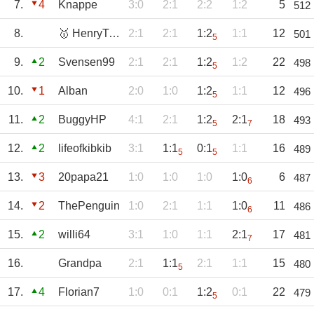
7.
4
Knappe
3:0
2:1
2:2
1:2
5
512
8.
🥇 HenryTippus
2:1
2:1
1:2
1:1
12
501
5
9.
2
Svensen99
2:1
2:1
1:2
1:2
22
498
5
10.
1
Alban
2:0
1:0
1:2
1:1
12
496
5
11.
2
BuggyHP
4:1
2:1
1:2
2:1
18
493
5
7
12.
2
lifeofkibkib
3:1
1:1
0:1
1:1
16
489
5
5
13.
3
20papa21
1:0
1:0
1:0
1:0
6
487
6
14.
2
ThePenguin
1:0
2:1
1:1
1:0
11
486
6
15.
2
willi64
3:1
1:0
1:1
2:1
17
481
7
16.
Grandpa
2:1
1:1
2:1
1:1
15
480
5
17.
4
Florian7
1:0
0:1
1:2
0:1
22
479
5