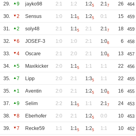
29.
9
jayko98
2:1
1:2
1:2
2:1
26
464
5
7
30.
2
Sensus
1:0
1:1
1:2
0:1
15
459
5
5
31.
2
soly48
2:1
1:1
2:1
2:1
18
459
5
7
32.
6
JOSEF-3
1:0
1:0
2:1
1:0
6
458
6
33.
4
Oscare
2:1
2:0
2:1
1:0
13
457
6
34.
5
Maxikicker
2:0
1:1
1:1
1:1
22
456
5
35.
7
Lipp
2:0
2:1
1:3
1:1
22
455
5
35.
1
Aventin
2:0
2:1
1:2
1:0
16
455
5
6
37.
9
Selim
2:2
1:1
1:1
2:1
24
453
5
7
38.
8
Eberhofer
2:0
2:1
1:2
0:0
10
453
5
39.
7
Recke59
1:1
1:1
1:2
1:1
10
452
5
5