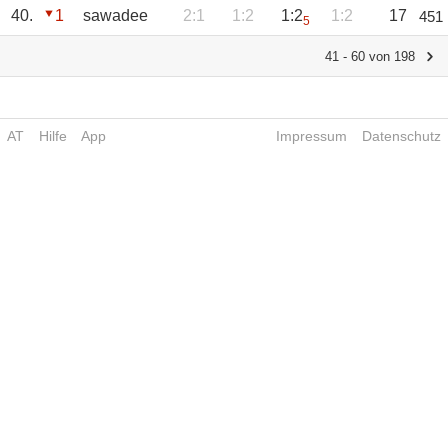
40.
1
sawadee
2:1
1:2
1:2
1:2
17
451
5
41 - 60 von 198
AT
Hilfe
App
Impressum
Datenschutz