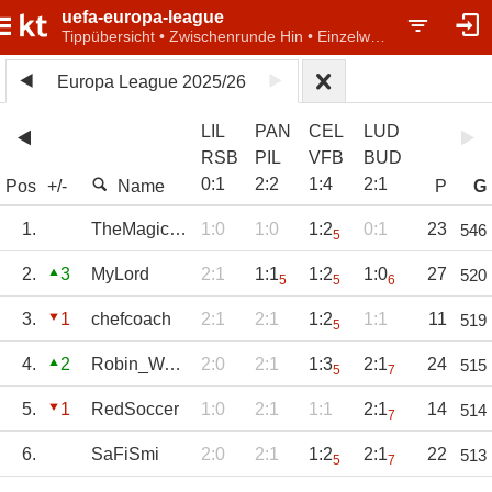
uefa-europa-league
Tippübersicht • Zwischenrunde Hin • Einzelwertung
Europa League 2025/26
LIL
PAN
CEL
LUD
RSB
PIL
VFB
BUD
0
:
1
2
:
2
1
:
4
2
:
1
Pos
+/-
Name
P
G
1.
TheMagicEye
1:0
1:0
1:2
0:1
23
546
5
2.
3
MyLord
2:1
1:1
1:2
1:0
27
520
5
5
6
3.
1
chefcoach
2:1
2:1
1:2
1:1
11
519
5
4.
2
Robin_Waldhof
2:0
2:1
1:3
2:1
24
515
5
7
5.
1
RedSoccer
1:0
2:1
1:1
2:1
14
514
7
6.
SaFiSmi
2:0
2:1
1:2
2:1
22
513
5
7