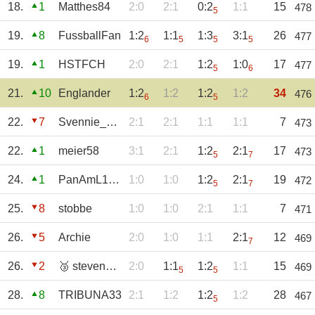
18.
1
Matthes84
2:0
2:1
0:2
1:1
15
478
5
19.
8
FussballFan
1:2
1:1
1:3
3:1
26
477
6
5
5
5
19.
1
HSTFCH
2:0
2:1
1:2
1:0
17
477
5
6
21.
10
Englander
1:2
1:2
1:2
1:2
34
476
6
5
22.
7
Svennie_1970
2:1
2:1
1:1
1:1
7
473
22.
1
meier58
3:1
2:1
1:2
2:1
17
473
5
7
24.
1
PanAmL1011
1:0
1:0
1:2
2:1
19
472
5
7
25.
8
stobbe
1:0
1:0
2:1
1:1
7
471
26.
5
Archie
2:0
1:0
1:1
2:1
12
469
7
26.
2
🥉 stevenomen
2:0
1:1
1:2
1:1
15
469
5
5
28.
8
TRIBUNA33
2:1
1:2
1:2
1:2
28
467
5