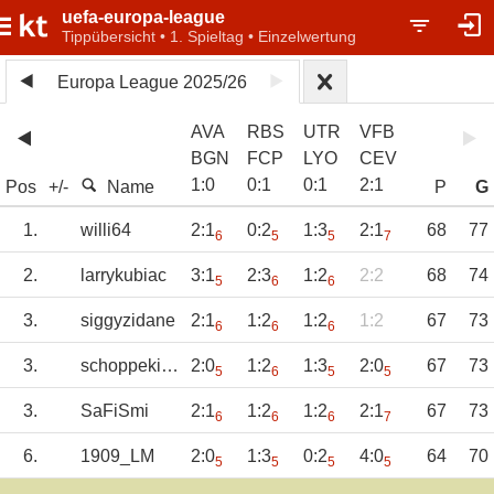
uefa-europa-league
Tippübersicht • 1. Spieltag • Einzelwertung
Europa League 2025/26
AVA
RBS
UTR
VFB
BGN
FCP
LYO
CEV
1
:
0
0
:
1
0
:
1
2
:
1
Pos
+/-
Name
P
G
1.
willi64
2:1
0:2
1:3
2:1
68
77
6
5
5
7
2.
larrykubiac
3:1
2:3
1:2
2:2
68
74
5
6
6
3.
siggyzidane
2:1
1:2
1:2
1:2
67
73
6
6
6
3.
schoppekicker
2:0
1:2
1:3
2:0
67
73
5
6
5
5
3.
SaFiSmi
2:1
1:2
1:2
2:1
67
73
6
6
6
7
6.
1909_LM
2:0
1:3
0:2
4:0
64
70
5
5
5
5