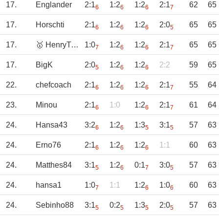
17.
Englander
2:1
1:2
1:2
2:1
62
65
6
6
6
7
17.
Horschti
2:1
1:2
1:2
2:0
65
65
6
6
6
5
17.
🥇 HenryTippus
1:0
1:2
1:2
2:1
65
65
7
6
6
7
17.
BigK
2:0
1:2
1:2
2:2
59
65
5
6
6
22.
chefcoach
2:1
1:2
1:2
2:1
55
64
6
6
6
7
23.
Minou
2:1
1:0
1:2
2:1
61
64
6
6
7
24.
Hansa43
3:2
1:2
1:3
3:1
57
63
6
6
5
5
24.
Erno76
2:1
1:2
1:2
1:1
60
63
6
6
6
24.
Matthes84
3:1
1:2
0:1
3:0
57
63
5
6
7
5
24.
hansa1
1:0
1:1
1:2
1:0
60
63
7
6
6
24.
Sebinho88
3:1
0:2
1:3
2:0
57
63
5
5
5
5