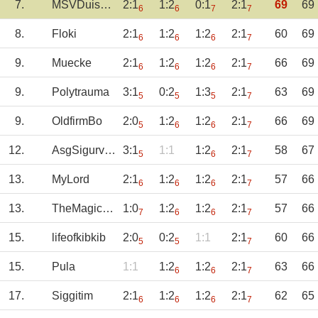
7.
MSVDuisburg
2:1
1:2
0:1
2:1
69
69
6
6
7
7
8.
Floki
2:1
1:2
1:2
2:1
60
69
6
6
6
7
9.
Muecke
2:1
1:2
1:2
2:1
66
69
6
6
6
7
9.
Polytrauma
3:1
0:2
1:3
2:1
63
69
5
5
5
7
9.
OldfirmBo
2:0
1:2
1:2
2:1
66
69
5
6
6
7
12.
AsgSigurvinsson
3:1
1:1
1:2
2:1
58
67
5
6
7
13.
MyLord
2:1
1:2
1:2
2:1
57
66
6
6
6
7
13.
TheMagicEye
1:0
1:2
1:2
2:1
57
66
7
6
6
7
15.
lifeofkibkib
2:0
0:2
1:1
2:1
60
66
5
5
7
15.
Pula
1:1
1:2
1:2
2:1
63
66
6
6
7
17.
Siggitim
2:1
1:2
1:2
2:1
62
65
6
6
6
7