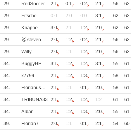
29.
RedSoccer
2:1
0:1
0:2
2:1
56
62
6
7
5
7
29.
Fitsche
0:0
2:0
0:0
3:1
62
62
5
29.
Knappe
3:0
2:1
1:2
2:0
62
62
5
6
5
29.
🥉 stevenomen
2:0
1:2
0:2
2:1
56
62
5
6
5
7
29.
Willy
2:0
1:1
1:2
2:0
56
62
5
6
5
34.
BuggyHP
3:1
1:2
1:2
3:1
55
61
5
6
6
5
34.
k7799
2:1
1:2
1:3
2:1
58
61
6
6
5
7
34.
Florianus2000
2:1
1:1
0:1
2:0
58
61
6
7
5
34.
TRIBUNA33
2:1
1:2
1:2
1:2
61
61
6
6
6
34.
Alban
2:1
1:2
1:3
2:0
55
61
6
6
5
5
39.
Florian7
2:0
1:1
0:1
2:1
54
60
5
7
7