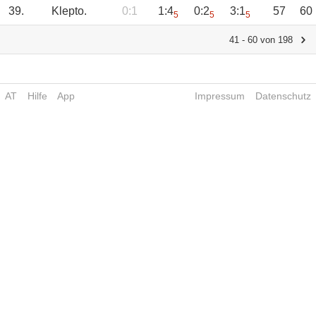
39.
Klepto.
0:1
1:4
0:2
3:1
57
60
5
5
5
41 - 60 von 198
AT
Hilfe
App
Impressum
Datenschutz