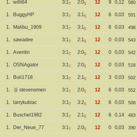
1.
willi64
3:1
2:0
12
9
0,12
580
7
5
1.
BuggyHP
3:1
3:1
12
6
0,03
591
7
5
1.
Malibu_1909
3:1
3:1
12
6
0,03
498
7
5
1.
sawadee
3:1
2:1
12
0
0,03
543
7
5
1.
Aventin
3:1
2:0
12
0
0,03
542
7
5
1.
OSNAgator
3:1
2:0
12
0
0,03
518
7
5
1.
Buli1718
3:1
2:1
12
3
0,03
502
7
5
1.
🥉 stevenomen
3:1
2:0
12
6
0,03
552
7
5
1.
larrykubiac
3:1
3:2
12
6
0,03
508
7
5
1.
Buschel1982
3:1
2:1
12
6
0,14
483
7
5
1.
Der_Neue_77
3:1
2:0
12
0
0,03
390
7
5