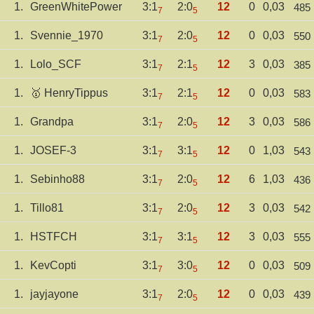
1.
GreenWhitePower
3:1
2:0
12
0
0,03
485
7
5
1.
Svennie_1970
3:1
2:0
12
0
0,03
550
7
5
1.
Lolo_SCF
3:1
2:1
12
3
0,03
385
7
5
1.
🥇 HenryTippus
3:1
2:1
12
0
0,03
583
7
5
1.
Grandpa
3:1
2:0
12
3
0,03
586
7
5
1.
JOSEF-3
3:1
3:1
12
0
1,03
543
7
5
1.
Sebinho88
3:1
2:0
12
6
1,03
436
7
5
1.
Tillo81
3:1
2:0
12
3
0,03
542
7
5
1.
HSTFCH
3:1
3:1
12
3
0,03
555
7
5
1.
KevCopti
3:1
3:0
12
0
0,03
509
7
5
1.
jayjayone
3:1
2:0
12
0
0,03
439
7
5