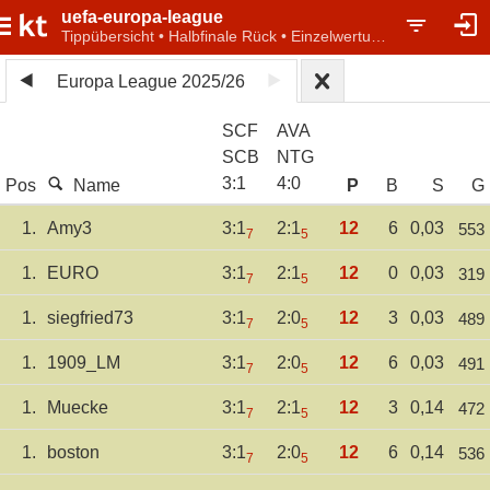
uefa-europa-league
Tippübersicht • Halbfinale Rück • Einzelwertung
Europa League 2025/26
SCF
AVA
SCB
NTG
3
:
1
4
:
0
Pos
Name
P
B
S
G
1.
Amy3
3:1
2:1
12
6
0,03
553
7
5
1.
EURO
3:1
2:1
12
0
0,03
319
7
5
1.
siegfried73
3:1
2:0
12
3
0,03
489
7
5
1.
1909_LM
3:1
2:0
12
6
0,03
491
7
5
1.
Muecke
3:1
2:1
12
3
0,14
472
7
5
1.
boston
3:1
2:0
12
6
0,14
536
7
5