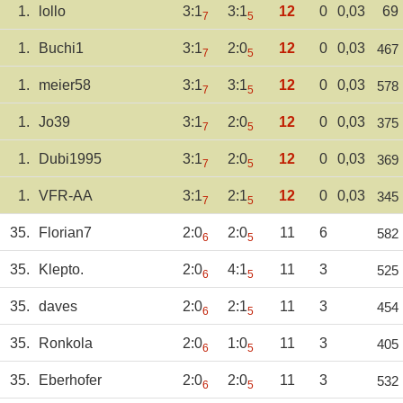
1.
lollo
3:1
3:1
12
0
0,03
69
7
5
1.
Buchi1
3:1
2:0
12
0
0,03
467
7
5
1.
meier58
3:1
3:1
12
0
0,03
578
7
5
1.
Jo39
3:1
2:0
12
0
0,03
375
7
5
1.
Dubi1995
3:1
2:0
12
0
0,03
369
7
5
1.
VFR-AA
3:1
2:1
12
0
0,03
345
7
5
35.
Florian7
2:0
2:0
11
6
582
6
5
35.
Klepto.
2:0
4:1
11
3
525
6
5
35.
daves
2:0
2:1
11
3
454
6
5
35.
Ronkola
2:0
1:0
11
3
405
6
5
35.
Eberhofer
2:0
2:0
11
3
532
6
5