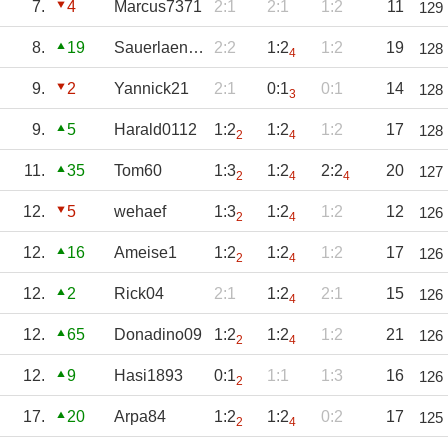
7.
4
Marcus7371
2:1
2:1
1:2
11
129
8.
19
Sauerlaender2
2:2
1:2
1:2
19
128
4
9.
2
Yannick21
2:1
0:1
0:1
14
128
3
9.
5
Harald0112
1:2
1:2
1:2
17
128
2
4
11.
35
Tom60
1:3
1:2
2:2
20
127
2
4
4
12.
5
wehaef
1:3
1:2
1:2
12
126
2
4
12.
16
Ameise1
1:2
1:2
1:2
17
126
2
4
12.
2
Rick04
2:1
1:2
2:1
15
126
4
12.
65
Donadino09
1:2
1:2
1:2
21
126
2
4
12.
9
Hasi1893
0:1
1:1
1:3
16
126
2
17.
20
Arpa84
1:2
1:2
0:2
17
125
2
4