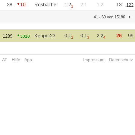
38.
10
Rosbacher
1:2
2:1
1:2
13
122
2
41 - 60 von 15186
Keuper23
0:1
0:1
2:2
26
99
1289.
3010
2
3
4
AT
Hilfe
App
Impressum
Datenschutz