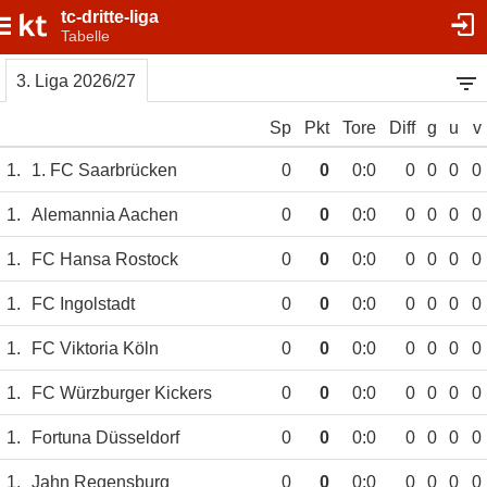
tc-dritte-liga
Tabelle
3. Liga 2026/27
Sp
Pkt
Tore
Diff
g
u
v
1.
1. FC Saarbrücken
0
0
0:0
0
0
0
0
1.
Alemannia Aachen
0
0
0:0
0
0
0
0
1.
FC Hansa Rostock
0
0
0:0
0
0
0
0
1.
FC Ingolstadt
0
0
0:0
0
0
0
0
1.
FC Viktoria Köln
0
0
0:0
0
0
0
0
1.
FC Würzburger Kickers
0
0
0:0
0
0
0
0
1.
Fortuna Düsseldorf
0
0
0:0
0
0
0
0
1.
Jahn Regensburg
0
0
0:0
0
0
0
0