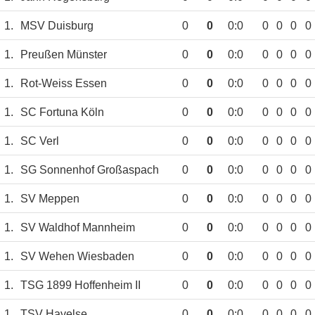
1.
MSV Duisburg
0
0
0:0
0
0
0
0
1.
Preußen Münster
0
0
0:0
0
0
0
0
1.
Rot-Weiss Essen
0
0
0:0
0
0
0
0
1.
SC Fortuna Köln
0
0
0:0
0
0
0
0
1.
SC Verl
0
0
0:0
0
0
0
0
1.
SG Sonnenhof Großaspach
0
0
0:0
0
0
0
0
1.
SV Meppen
0
0
0:0
0
0
0
0
1.
SV Waldhof Mannheim
0
0
0:0
0
0
0
0
1.
SV Wehen Wiesbaden
0
0
0:0
0
0
0
0
1.
TSG 1899 Hoffenheim II
0
0
0:0
0
0
0
0
1.
TSV Havelse
0
0
0:0
0
0
0
0