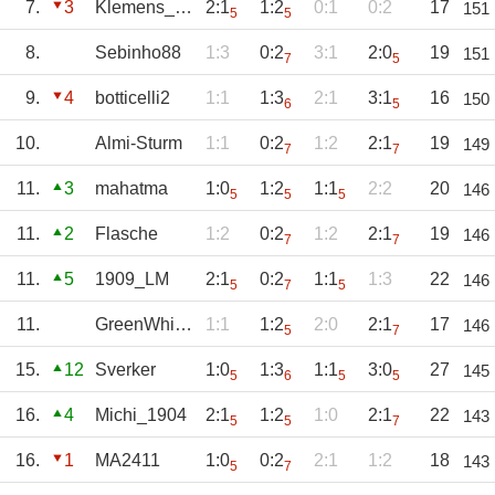
7.
3
Klemens_2007
2:1
1:2
0:1
0:2
17
151
5
5
8.
Sebinho88
1:3
0:2
3:1
2:0
19
151
7
5
9.
4
botticelli2
1:1
1:3
2:1
3:1
16
150
6
5
10.
Almi-Sturm
1:1
0:2
1:2
2:1
19
149
7
7
11.
3
mahatma
1:0
1:2
1:1
2:2
20
146
5
5
5
11.
2
Flasche
1:2
0:2
1:2
2:1
19
146
7
7
11.
5
1909_LM
2:1
0:2
1:1
1:3
22
146
5
7
5
11.
GreenWhitePower
1:1
1:2
2:0
2:1
17
146
5
7
15.
12
Sverker
1:0
1:3
1:1
3:0
27
145
5
6
5
5
16.
4
Michi_1904
2:1
1:2
1:0
2:1
22
143
5
5
7
16.
1
MA2411
1:0
0:2
2:1
1:2
18
143
5
7