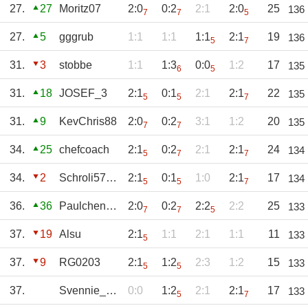
27.
27
Moritz07
2:0
0:2
2:1
2:0
25
136
7
7
5
27.
5
gggrub
1:1
1:1
1:1
2:1
19
136
5
7
31.
3
stobbe
1:1
1:3
0:0
1:2
17
135
6
5
31.
18
JOSEF_3
2:1
0:1
2:1
2:1
22
135
5
5
7
31.
9
KevChris88
2:0
0:2
3:1
1:2
20
135
7
7
34.
25
chefcoach
2:1
0:2
2:1
2:1
24
134
5
7
7
34.
2
Schroli57achevy
2:1
0:1
1:0
2:1
17
134
5
5
7
36.
36
Paulchenpanther
2:0
0:2
2:2
2:2
25
133
7
7
5
37.
19
Alsu
2:1
1:1
2:1
1:1
11
133
5
37.
9
RG0203
2:1
1:2
2:3
1:2
15
133
5
5
37.
Svennie_1970
0:0
1:2
2:1
2:1
17
133
5
7