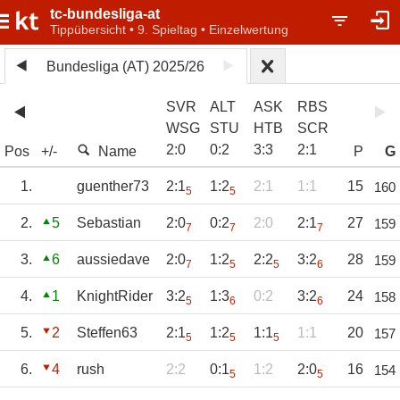
tc-bundesliga-at
Tippübersicht • 9. Spieltag • Einzelwertung
Bundesliga (AT) 2025/26
SVR
ALT
ASK
RBS
WSG
STU
HTB
SCR
2
:
0
0
:
2
3
:
3
2
:
1
Pos
+/-
Name
P
G
1.
guenther73
2:1
1:2
2:1
1:1
15
160
5
5
2.
5
Sebastian
2:0
0:2
2:0
2:1
27
159
7
7
7
3.
6
aussiedave
2:0
1:2
2:2
3:2
28
159
7
5
5
6
4.
1
KnightRider
3:2
1:3
0:2
3:2
24
158
5
6
6
5.
2
Steffen63
2:1
1:2
1:1
1:1
20
157
5
5
5
6.
4
rush
2:2
0:1
1:2
2:0
16
154
5
5