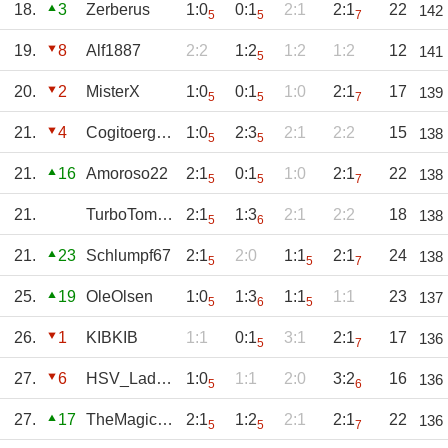
18.
3
Zerberus
1:0
0:1
2:1
2:1
22
142
5
5
7
19.
8
Alf1887
2:2
1:2
1:2
1:2
12
141
5
20.
2
MisterX
1:0
0:1
1:0
2:1
17
139
5
5
7
21.
4
Cogitoergosum
1:0
2:3
2:1
2:2
15
138
5
5
21.
16
Amoroso22
2:1
0:1
1:0
2:1
22
138
5
5
7
21.
TurboTommy
2:1
1:3
2:1
2:2
18
138
5
6
21.
23
Schlumpf67
2:1
2:0
1:1
2:1
24
138
5
5
7
25.
19
OleOlsen
1:0
1:3
1:1
1:1
23
137
5
6
5
26.
1
KIBKIB
1:1
0:1
3:1
2:1
17
136
5
7
27.
6
HSV_Lady1952
1:0
1:1
2:0
3:2
16
136
5
6
27.
17
TheMagicEye
2:1
1:2
2:1
2:1
22
136
5
5
7