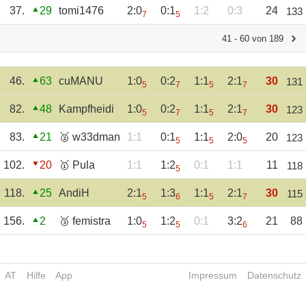
37.
29
tomi1476
2:0
0:1
1:2
0:3
24
133
7
5
41 - 60 von 189
46.
63
cuMANU
1:0
0:2
1:1
2:1
30
131
5
7
5
7
82.
48
Kampfheidi
1:0
0:2
1:1
2:1
30
123
5
7
5
7
83.
21
🥈 w33dman
1:1
0:1
1:1
2:0
20
123
5
5
5
102.
20
🥇 Pula
1:1
1:2
0:1
1:1
11
118
5
118.
25
AndiH
2:1
1:3
1:1
2:1
30
115
5
6
5
7
156.
2
🥉 femistra
1:0
1:2
0:1
3:2
21
88
5
5
6
AT
Hilfe
App
Impressum
Datenschutz