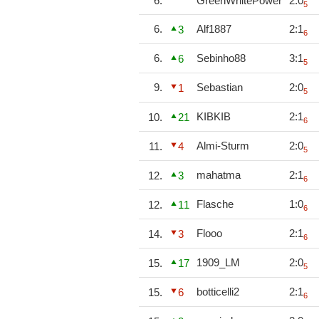
6.
GreenWhitePower
2:0
5
6.
Alf1887
2:1
3
6
6.
Sebinho88
3:1
6
5
9.
Sebastian
2:0
1
5
KIBKIB
2:1
10.
21
6
Almi-Sturm
2:0
11.
4
5
mahatma
2:1
12.
3
6
Flasche
1:0
12.
11
6
Flooo
2:1
14.
3
6
1909_LM
2:0
15.
17
5
botticelli2
2:1
15.
6
6