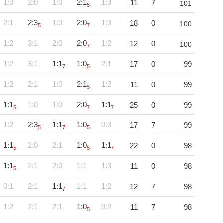
1:3
2:0
1:0
2:1
1:3
11
7
101
5
2:1
2:3
1:3
2:0
1:3
18
0
100
5
7
1:2
3:1
2:0
2:0
1:2
12
0
100
7
1:2
3:1
1:1
1:0
2:1
17
0
99
7
5
1:2
2:1
1:0
2:1
1:2
11
0
99
5
1:1
1:0
1:0
2:0
1:1
25
0
99
5
7
7
1:2
2:3
1:1
1:0
0:3
17
7
99
5
7
5
1:1
2:0
2:1
1:0
1:1
22
0
98
5
5
7
1:1
2:1
2:0
1:1
1:3
11
0
98
5
0:1
2:1
1:1
1:1
1:2
12
7
98
7
1:2
2:1
2:1
1:0
0:2
11
7
98
5