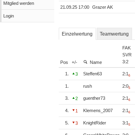
Mitglied werden
21.09.25 17:00
Grazer AK
Login
Einzelwertung
Teamwertung
FAK
SVR
3
:
2
Pos
+/-
Name
1.
Steffen63
2:1
3
6
1.
rush
2:0
5
3.
guenther73
2:1
2
6
4.
Klemens_2007
2:1
1
6
5.
KnightRider
3:1
3
5