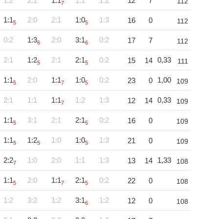
1:2
2:1
1:1
1:1
1:2
12
7
112
7
1:1
2:0
2:1
1:0
1:3
16
0
112
5
5
0:2
1:3
2:0
3:1
0:2
17
7
112
6
6
2:1
1:2
2:1
2:1
0:2
0,33
15
14
111
5
5
1:1
2:0
1:1
1:0
0:2
1,00
23
0
109
5
7
5
2:1
1:1
1:1
1:2
1:3
0,33
12
14
109
7
1:1
3:1
2:1
2:1
0:2
16
0
109
5
5
1:1
1:2
1:0
1:0
1:3
21
0
109
5
5
5
2:2
1:0
2:0
1:1
1:3
1,33
13
14
108
7
1:1
2:0
1:1
2:1
0:2
22
0
108
5
7
5
1:2
3:2
1:2
3:1
1:2
12
0
108
6