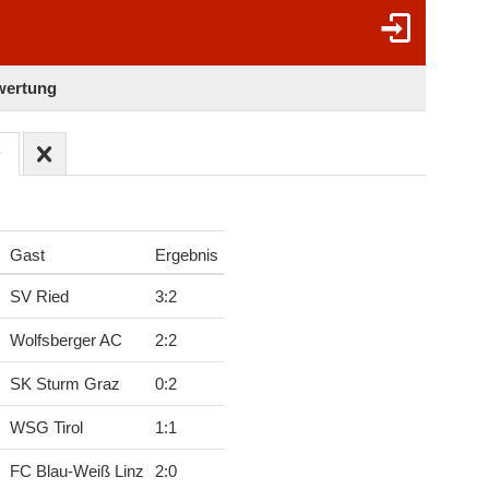
lwertung
Gast
Ergebnis
SV Ried
3
:
2
Wolfsberger AC
2
:
2
SK Sturm Graz
0
:
2
WSG Tirol
1
:
1
FC Blau-Weiß Linz
2
:
0