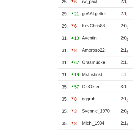
rw_paul
2:1
25.
6
6
goAALgetter
2:1
29.
21
6
KevChris88
2:0
29.
6
5
Aventin
2:0
31.
19
5
Amoroso22
2:1
31.
8
6
Grasmücke
2:1
31.
67
6
Mr.Instinkt
1:1
31.
19
OleOlsen
3:1
35.
57
5
gggrub
2:1
35.
8
6
Svennie_1970
2:0
35.
3
5
Michi_1904
2:1
35.
8
6