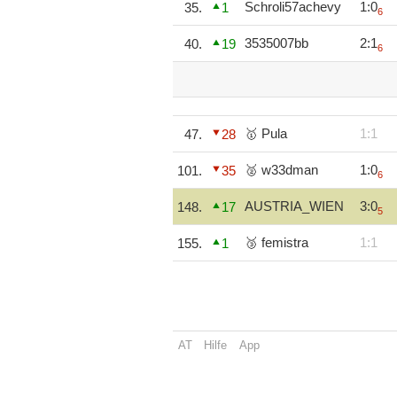
Schroli57achevy
1:0
35.
1
6
3535007bb
2:1
40.
19
6
🥇 Pula
1:1
47.
28
🥈 w33dman
1:0
101.
35
6
AUSTRIA_WIEN
3:0
148.
17
5
🥉 femistra
1:1
155.
1
AT
Hilfe
App