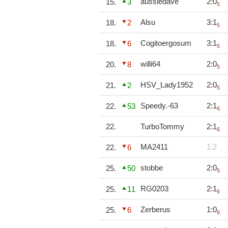
aussiedave
2:0
15.
3
5
Alsu
3:1
18.
2
5
Cogitoergosum
3:1
18.
6
5
willi64
2:0
20.
8
5
HSV_Lady1952
2:0
21.
2
5
Speedy.-63
2:1
22.
53
6
22.
TurboTommy
2:1
6
MA2411
1:2
22.
6
stobbe
2:0
25.
50
5
RG0203
2:1
25.
11
6
Zerberus
1:0
25.
6
6