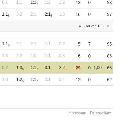
0:1
1:1
1:1
1:2
1:2
13
0
98
7
1:1
3:2
2:1
2:1
1:3
16
0
97
5
5
41 - 60 von 189
1:1
2:1
2:1
1:1
0:2
5
7
95
5
1:3
2:2
1:0
1:1
0:3
6
0
86
0:2
1:3
1:1
3:1
2:2
1,00
29
0
65
6
7
6
5
1:0
1:2
1:1
0:1
0:4
12
0
62
5
7
Impressum
Datenschutz