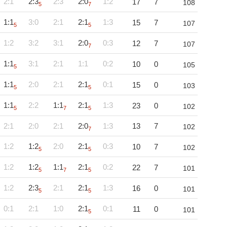
2:1
2:3
2:3
2:0
1:2
17
7
108
5
7
1:1
3:0
2:1
2:1
1:3
15
7
107
5
5
1:2
3:2
3:1
2:0
0:3
12
7
107
7
1:1
3:1
2:1
1:1
0:2
10
0
105
5
1:1
2:0
2:1
2:1
0:1
15
0
103
5
5
1:1
2:2
1:1
2:1
1:3
23
0
102
5
7
5
2:1
2:0
2:1
2:0
1:3
13
7
102
7
1:2
1:2
2:0
2:1
0:3
10
7
102
5
5
1:2
1:2
1:1
2:1
0:2
22
7
101
5
7
5
1:2
2:3
2:1
2:1
1:3
16
0
101
5
5
0:1
2:1
1:0
2:1
0:1
11
0
101
5