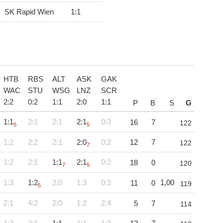
SK Rapid Wien
1
:
1
HTB
RBS
ALT
ASK
GAK
WAC
STU
WSG
LNZ
SCR
2
:
2
0
:
2
1
:
1
2
:
0
1
:
1
P
B
S
G
1:1
2:1
2:1
2:1
0:3
16
7
122
5
5
1:2
2:2
2:1
2:0
0:2
12
7
122
7
1:2
2:1
1:1
2:1
0:2
18
0
120
7
5
1:3
1:2
2:0
1:3
0:2
1,00
11
0
119
5
2:1
4:2
2:0
1:2
2:4
5
7
114