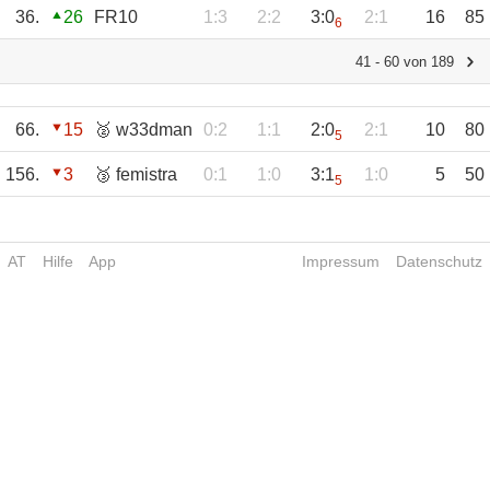
36.
26
FR10
1:3
2:2
3:0
2:1
16
85
6
41 - 60 von 189
66.
15
🥈 w33dman
0:2
1:1
2:0
2:1
10
80
5
156.
3
🥉 femistra
0:1
1:0
3:1
1:0
5
50
5
AT
Hilfe
App
Impressum
Datenschutz