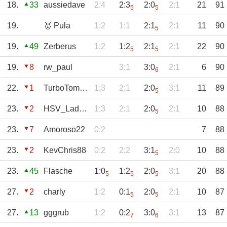
18.
33
aussiedave
2:4
2:3
2:0
2:1
21
91
5
5
19.
🥇 Pula
1:2
1:1
2:1
2:1
11
90
5
19.
49
Zerberus
1:2
1:2
2:1
2:1
22
90
5
5
19.
8
rw_paul
3:1
3:0
2:1
6
90
6
22.
1
TurboTommy
1:3
2:1
2:0
3:1
11
89
5
23.
2
HSV_Lady1952
1:3
2:1
2:0
2:1
10
88
5
23.
7
Amoroso22
0:2
7
88
23.
2
KevChris88
0:2
2:2
3:1
2:0
10
88
5
23.
45
Flasche
1:0
1:2
2:0
3:1
20
88
5
5
5
27.
2
charly
1:2
0:1
2:0
2:1
10
87
5
5
27.
13
gggrub
1:2
0:2
3:0
3:1
13
87
7
6