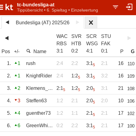
tc-bundesliga-at
Tippübersicht • 6. Spieltag • Einzelwertung
Bundesliga (AT) 2025/26
WAC
SVR
SCR
STU
RBS
HTB
WSG
FAK
3
:
1
0
:
2
4
:
1
0
:
1
Pos
+/-
Name
P
G
1.
1
rush
2:4
2:2
3:1
2:1
16
110
5
2.
1
KnightRider
2:4
1:2
3:1
3:2
16
109
5
5
3.
2
Klemens_2007
2:1
1:2
2:0
3:1
21
108
5
5
5
4.
3
Steffen63
1:2
2:1
2:0
2:0
10
106
5
5.
4
guenther73
1:2
1:1
2:1
2:1
17
102
5
6.
6
GreenWhitePower
0:2
2:2
3:1
2:1
17
100
5