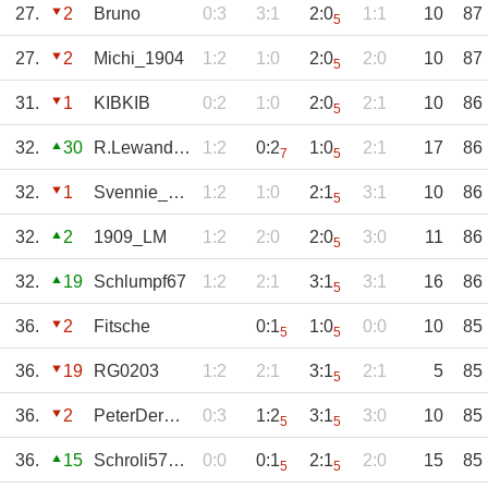
27.
2
Bruno
0:3
3:1
2:0
1:1
10
87
5
27.
2
Michi_1904
1:2
1:0
2:0
2:0
10
87
5
31.
1
KIBKIB
0:2
1:0
2:0
2:1
10
86
5
32.
30
R.Lewandowski
1:2
0:2
1:0
2:1
17
86
7
5
32.
1
Svennie_1970
1:2
1:0
2:1
3:1
10
86
5
32.
2
1909_LM
1:2
2:0
2:0
3:0
11
86
5
32.
19
Schlumpf67
1:2
2:1
3:1
3:1
16
86
5
36.
2
Fitsche
0:1
1:0
0:0
10
85
5
5
36.
19
RG0203
1:2
2:1
3:1
2:1
5
85
5
36.
2
PeterDerGroße
0:3
1:2
3:1
3:0
10
85
5
5
36.
15
Schroli57achevy
0:0
0:1
2:1
2:0
15
85
5
5