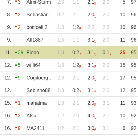
7.
3
Almi-Sturm
2:3
1:1
2:1
2:0
5
97
5
8.
2
Sebastian
0:2
2:1
2:0
2:0
10
96
5
9.
2
botticelli2
1:3
1:2
2:2
2:2
10
96
5
9.
Alf1887
1:3
1:1
3:1
2:0
11
96
5
11.
39
Flooo
1:3
0:2
3:1
0:1
25
95
7
5
7
12.
5
willi64
1:3
1:2
3:1
2:0
15
95
5
5
12.
9
Cogitoergosum
2:3
2:1
2:0
2:1
17
95
5
12.
Sebinho88
1:3
0:2
3:1
2:0
12
95
7
5
15.
1
mahatma
1:3
2:1
2:0
3:1
11
93
5
16.
2
Alsu
1:2
2:0
4:0
2:1
10
92
5
16.
9
MA2411
1:2
2:1
3:0
3:1
6
92
6