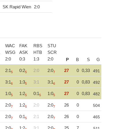
SK Rapid Wien
2
:
0
WAC
FAK
RBS
STU
K
WSG
ASK
HTB
SCR
2
:
0
0
:
3
1
:
3
2
:
0
P
B
S
G
2:1
0:2
2:0
2:0
27
0
0,33
491
5
5
7
3:1
1:3
3:1
3:1
27
0
0,83
492
6
5
6
1:0
1:2
0:1
1:0
27
0
0,83
482
5
5
5
5
2:0
1:2
2:0
2:0
26
0
504
7
5
7
2:0
0:1
2:1
2:0
26
0
465
7
5
7
2:0
1:2
3:1
2:0
25
7
511