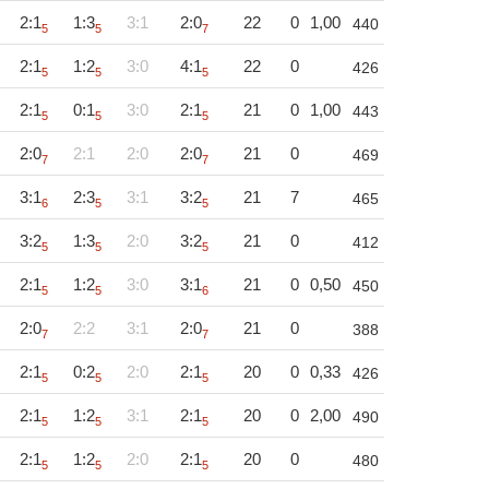
2:1
1:3
3:1
2:0
22
0
1,00
440
5
5
7
2:1
1:2
3:0
4:1
22
0
426
5
5
5
2:1
0:1
3:0
2:1
21
0
1,00
443
5
5
5
2:0
2:1
2:0
2:0
21
0
469
7
7
3:1
2:3
3:1
3:2
21
7
465
6
5
5
3:2
1:3
2:0
3:2
21
0
412
5
5
5
2:1
1:2
3:0
3:1
21
0
0,50
450
5
5
6
2:0
2:2
3:1
2:0
21
0
388
7
7
2:1
0:2
2:0
2:1
20
0
0,33
426
5
5
5
2:1
1:2
3:1
2:1
20
0
2,00
490
5
5
5
2:1
1:2
2:0
2:1
20
0
480
5
5
5