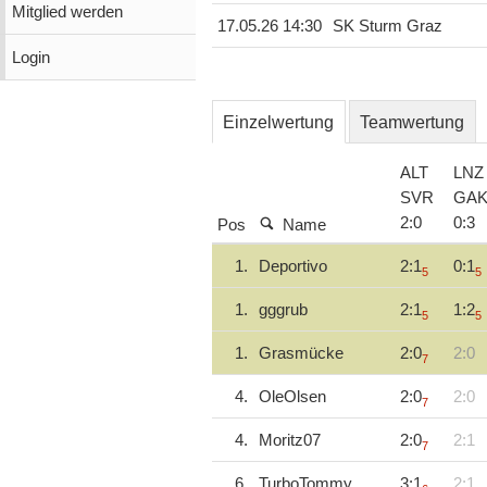
Mitglied werden
17.05.26 14:30
SK Sturm Graz
Login
Einzelwertung
Teamwertung
ALT
LNZ
SVR
GA
2
:
0
0
:
3
Pos
Name
1.
Deportivo
2:1
0:1
5
5
1.
gggrub
2:1
1:2
5
5
1.
Grasmücke
2:0
2:0
7
4.
OleOlsen
2:0
2:0
7
4.
Moritz07
2:0
2:1
7
6.
TurboTommy
3:1
2:1