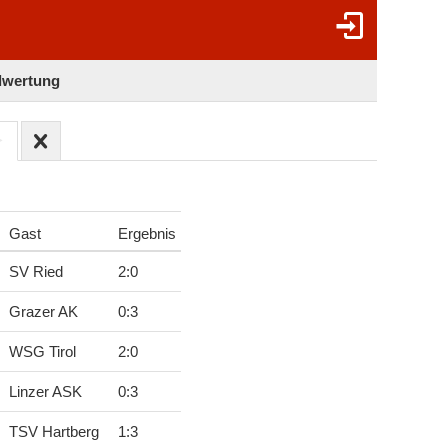
elwertung
Gast
Ergebnis
SV Ried
2
:
0
Grazer AK
0
:
3
WSG Tirol
2
:
0
Linzer ASK
0
:
3
TSV Hartberg
1
:
3