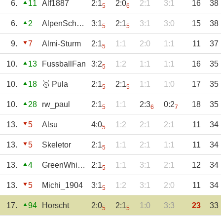
6.
11
Alf1887
2:1
2:0
2:1
3:1
16
38
5
6
6.
2
AlpenSchalker
3:1
2:1
3:1
3:0
15
38
5
5
9.
7
Almi-Sturm
2:1
1:1
2:0
1:1
11
37
5
10.
13
FussballFan
3:2
1:2
1:1
1:1
16
35
5
10.
18
🥇 Pula
2:1
2:1
1:1
1:0
17
35
5
5
10.
28
rw_paul
2:1
1:1
2:3
0:2
18
35
5
6
7
13.
5
Alsu
4:0
1:2
2:1
2:1
11
34
5
13.
5
Skeletor
2:1
1:1
2:1
1:1
11
34
5
13.
4
GreenWhitePower
2:1
1:1
3:1
2:1
12
34
5
13.
5
Michi_1904
3:1
1:2
3:1
2:0
11
34
5
17.
94
Horscht
2:0
2:1
1:0
3:3
23
33
5
5