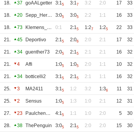
18.
37
goAALgetter
3:1
3:1
3:2
2:0
17
33
5
7
18.
20
Sepp_Herberger
3:0
3:0
2:2
1:1
16
33
5
5
18.
73
Klemens_2007
0:1
2:1
1:2
1:2
22
33
5
7
5
21.
45
Deportivo
2:1
2:0
2:0
2:1
17
32
5
6
21.
34
guenther73
2:0
2:1
2:1
2:1
16
32
5
5
21.
4
Affi
1:0
1:0
2:0
1:1
10
32
5
5
21.
34
botticelli2
3:1
2:1
2:1
1:1
16
32
5
5
25.
3
MA2411
3:1
1:2
3:2
1:3
11
31
5
6
25.
2
Sensus
1:0
1:3
1:0
2:1
12
31
5
27.
23
Paulchenpanther
4:1
1:1
1:0
2:0
5
30
5
28.
38
ThePenguin
3:0
2:1
2:0
2:0
15
30
5
5