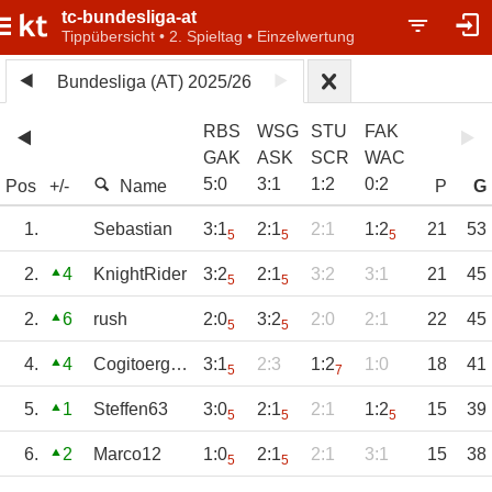
tc-bundesliga-at
Tippübersicht • 2. Spieltag • Einzelwertung
Bundesliga (AT) 2025/26
RBS
WSG
STU
FAK
GAK
ASK
SCR
WAC
5
:
0
3
:
1
1
:
2
0
:
2
Pos
+/-
Name
P
G
1.
Sebastian
3:1
2:1
2:1
1:2
21
53
5
5
5
2.
4
KnightRider
3:2
2:1
3:2
3:1
21
45
5
5
2.
6
rush
2:0
3:2
2:0
2:1
22
45
5
5
4.
4
Cogitoergosum
3:1
2:3
1:2
1:0
18
41
5
7
5.
1
Steffen63
3:0
2:1
2:1
1:2
15
39
5
5
5
6.
2
Marco12
1:0
2:1
2:1
3:1
15
38
5
5