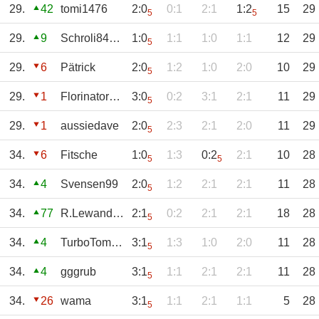
29.
42
tomi1476
2:0
0:1
2:1
1:2
15
29
5
5
29.
9
Schroli84aTraby
1:0
1:1
1:0
1:1
12
29
5
29.
6
Pätrick
2:0
1:2
1:0
2:0
10
29
5
29.
1
Florinator_97
3:0
0:2
3:1
2:1
11
29
5
29.
1
aussiedave
2:0
2:3
2:1
2:0
11
29
5
34.
6
Fitsche
1:0
1:3
0:2
2:1
10
28
5
5
34.
4
Svensen99
2:0
1:2
2:1
2:1
11
28
5
34.
77
R.Lewandowski
2:1
0:2
2:1
2:1
18
28
5
34.
4
TurboTommy
3:1
1:3
1:0
2:0
11
28
5
34.
4
gggrub
3:1
1:1
2:1
2:1
11
28
5
34.
26
wama
3:1
1:1
2:1
1:1
5
28
5