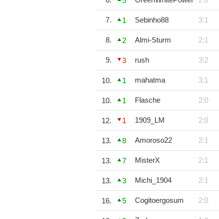
5
7.
Sebinho88
3:1
1
8.
Almi-Sturm
2:1
2
9.
rush
3:2
3
mahatma
3:1
10.
1
Flasche
2:0
10.
1
1909_LM
2:0
12.
1
Amoroso22
2:1
13.
8
MisterX
2:1
13.
7
Michi_1904
2:1
13.
3
Cogitoergosum
2:0
16.
5