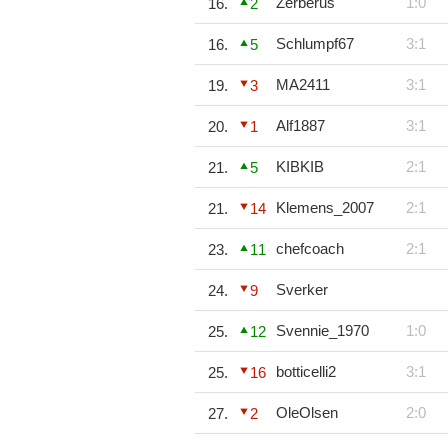
Zerberus
1:0
16.
2
Schlumpf67
3:1
16.
5
MA2411
3:1
19.
3
Alf1887
3:1
20.
1
KIBKIB
2:1
21.
5
Klemens_2007
2:1
21.
14
chefcoach
2:1
23.
11
Sverker
24.
9
Svennie_1970
1:0
25.
12
botticelli2
3:1
25.
16
OleOlsen
2:0
27.
2