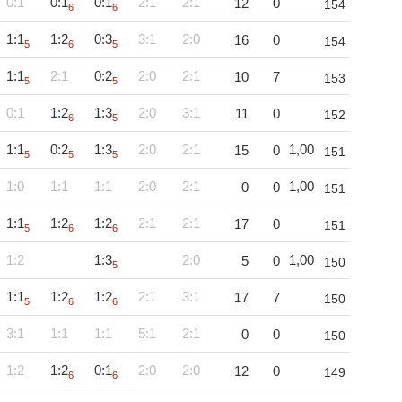
0:1
0:1
0:1
2:1
2:1
12
0
154
6
6
1:1
1:2
0:3
3:1
2:0
16
0
154
5
6
5
1:1
2:1
0:2
2:0
2:1
10
7
153
5
5
0:1
1:2
1:3
2:0
3:1
11
0
152
6
5
1:1
0:2
1:3
2:0
2:1
1,00
15
0
151
5
5
5
1:0
1:1
1:1
2:0
2:1
1,00
0
0
151
1:1
1:2
1:2
2:1
2:1
17
0
151
5
6
6
1:2
1:3
2:0
1,00
5
0
150
5
1:1
1:2
1:2
2:1
3:1
17
7
150
5
6
6
3:1
1:1
1:1
5:1
2:1
0
0
150
1:2
1:2
0:1
2:0
2:0
12
0
149
6
6