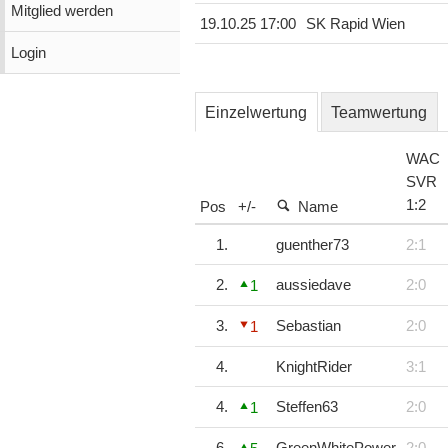
Mitglied werden
19.10.25 17:00
SK Rapid Wien
Login
Einzelwertung
Teamwertung
WAC
SVR
1
:
2
Pos
+/-
Name
1.
guenther73
2:1
2.
aussiedave
2:0
1
3.
Sebastian
2:0
1
4.
KnightRider
3:1
4.
Steffen63
2:0
1
6.
GreenWhitePower
2:0