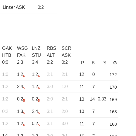
Linzer ASK
0
:
2
GAK
WSG
LNZ
RBS
SCR
HTB
FAK
STU
ALT
ASK
0
:
0
2
:
3
3
:
4
2
:
2
0
:
2
P
B
S
G
1:0
1:2
1:2
2:1
2:1
12
0
172
6
6
1:2
2:4
1:2
3:0
1:0
11
7
170
5
6
1:2
0:2
0:2
2:0
2:1
0,33
10
14
169
5
5
0:2
1:3
2:4
3:1
2:0
10
7
168
5
5
1:2
1:2
0:2
3:1
3:0
11
7
168
6
5
1:1
1:2
1:3
2:0
2:1