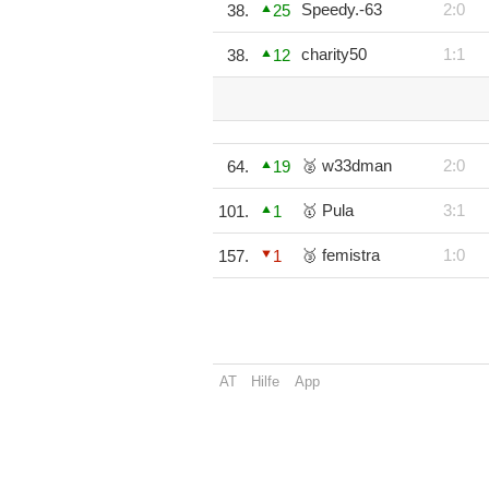
Speedy.-63
2:0
38.
25
charity50
1:1
38.
12
🥈 w33dman
2:0
64.
19
🥇 Pula
3:1
101.
1
🥉 femistra
1:0
157.
1
AT
Hilfe
App