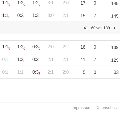
1:1
1:2
1:2
3:1
2:0
17
0
145
5
6
6
1:1
0:2
1:3
3:0
2:1
15
7
145
5
5
5
41 - 60 von 189
1:1
1:2
0:3
2:0
2:2
16
0
139
5
6
5
0:1
1:2
0:2
2:1
2:1
11
7
129
6
5
0:1
1:1
0:3
2:1
2:0
5
0
93
5
Impressum
Datenschutz