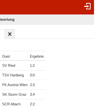
elwertung
Gast
Ergebnis
SV Ried
1
:
2
TSV Hartberg
0
:
0
FK Austria Wien
2
:
3
SK Sturm Graz
3
:
4
SCR Altach
2
:
2