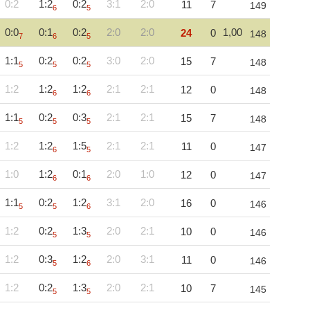
0:2
1:2
0:2
3:1
2:0
11
7
149
6
5
0:0
0:1
0:2
2:0
2:0
1,00
24
0
148
7
6
5
1:1
0:2
0:2
3:0
2:0
15
7
148
5
5
5
1:2
1:2
1:2
2:1
2:1
12
0
148
6
6
1:1
0:2
0:3
2:1
2:1
15
7
148
5
5
5
1:2
1:2
1:5
2:1
2:1
11
0
147
6
5
1:0
1:2
0:1
2:0
1:0
12
0
147
6
6
1:1
0:2
1:2
3:1
2:0
16
0
146
5
5
6
1:2
0:2
1:3
2:0
2:1
10
0
146
5
5
1:2
0:3
1:2
2:0
3:1
11
0
146
5
6
1:2
0:2
1:3
2:0
2:1
10
7
145
5
5