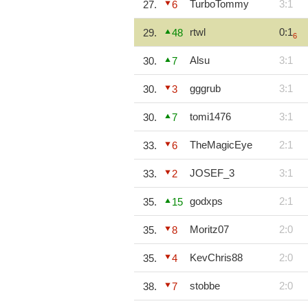
TurboTommy
3:1
27.
6
rtwl
0:1
29.
48
6
Alsu
3:1
30.
7
gggrub
3:1
30.
3
tomi1476
3:1
30.
7
TheMagicEye
2:1
33.
6
JOSEF_3
3:1
33.
2
godxps
2:1
35.
15
Moritz07
2:0
35.
8
KevChris88
2:0
35.
4
stobbe
2:0
38.
7