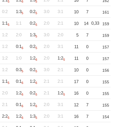
16
7
162
5
6
5
0:2
1:3
0:2
3:0
3:1
10
7
161
5
5
1:1
1:1
0:2
2:0
2:1
0,33
10
14
159
5
5
1:2
2:0
1:3
3:0
2:0
5
7
159
5
1:2
0:1
0:2
2:0
3:1
11
0
157
6
5
1:2
1:0
1:2
2:0
1:2
11
0
157
6
5
1:2
0:3
0:2
3:0
2:1
10
0
156
5
5
1:1
0:1
1:2
2:1
2:1
17
0
155
5
6
6
2:0
1:2
0:2
2:1
1:2
16
0
155
6
5
5
2:1
0:1
1:2
2:0
3:1
12
7
155
6
6
2:2
1:2
1:3
2:0
3:1
16
7
154
5
6
5