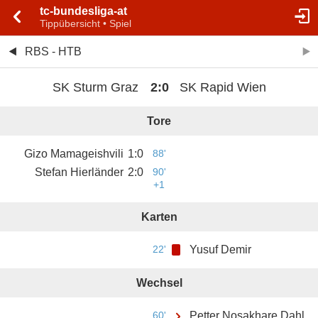
tc-bundesliga-at
Tippübersicht • Spiel
RBS - HTB
SK Sturm Graz
2
:
0
SK Rapid Wien
Tore
Gizo Mamageishvili
1
:
0
88'
Stefan Hierländer
2
:
0
90'
+1
Karten
22'
Yusuf Demir
Wechsel
60'
Petter Nosakhare Dahl