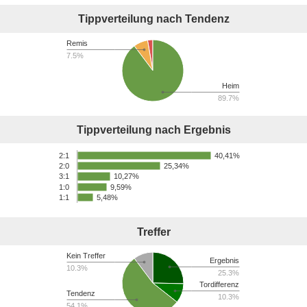
Tippverteilung nach Tendenz
Remis
7.5%
Heim
89.7%
Tippverteilung nach Ergebnis
40,41%
2:1
25,34%
2:0
10,27%
3:1
1:0
9,59%
1:1
5,48%
Treffer
Kein Treffer
Ergebnis
10.3%
25.3%
Tordifferenz
Tendenz
10.3%
54.1%