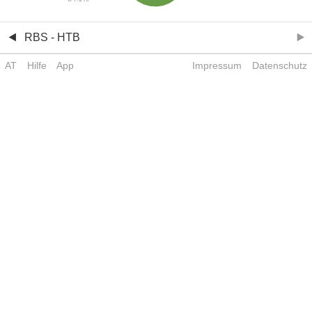
RBS - HTB
AT
Hilfe
App
Impressum
Datenschutz