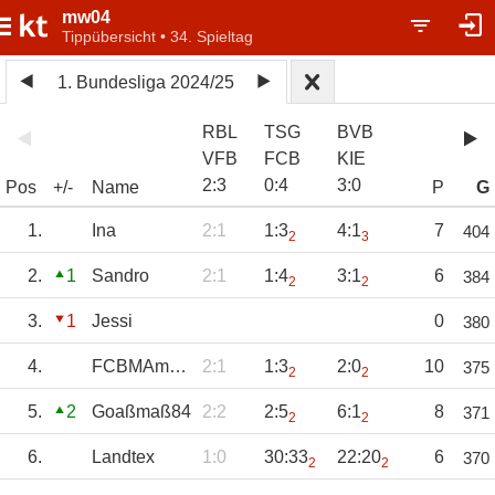
mw04
Tippübersicht • 34. Spieltag
1. Bundesliga 2024/25
RBL
TSG
BVB
VFB
FCB
KIE
2
:
3
0
:
4
3
:
0
Pos
+/-
Name
P
G
1.
Ina
2:1
1:3
4:1
7
404
2
3
2.
1
Sandro
2:1
1:4
3:1
6
384
2
2
3.
1
Jessi
0
380
4.
FCBMAmateure
2:1
1:3
2:0
10
375
2
2
5.
2
Goaßmaß84
2:2
2:5
6:1
8
371
2
2
6.
Landtex
1:0
30:33
22:20
6
370
2
2