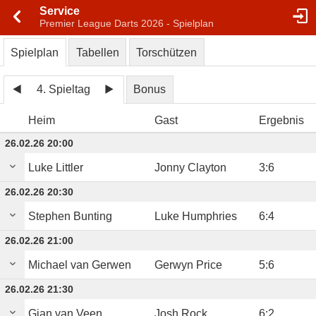
Service
Premier League Darts 2026 - Spielplan
Spielplan
Tabellen
Torschützen
4. Spieltag
Bonus
Heim
Gast
Ergebnis
26.02.26 20:00
Luke Littler
Jonny Clayton
3
:
6
26.02.26 20:30
Stephen Bunting
Luke Humphries
6
:
4
26.02.26 21:00
Michael van Gerwen
Gerwyn Price
5
:
6
26.02.26 21:30
Gian van Veen
Josh Rock
6
:
2