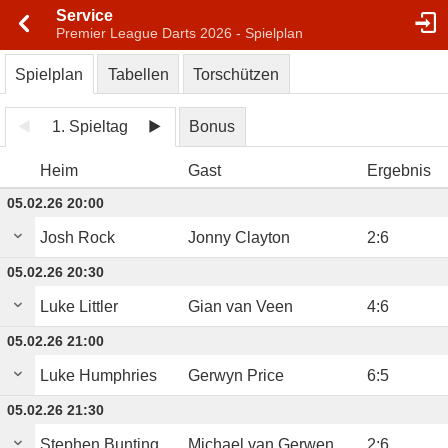
Service
Premier League Darts 2026 - Spielplan
Spielplan
Tabellen
Torschützen
1. Spieltag
Bonus
Heim
Gast
Ergebnis
05.02.26 20:00
Josh Rock
Jonny Clayton
2
:
6
05.02.26 20:30
Luke Littler
Gian van Veen
4
:
6
05.02.26 21:00
Luke Humphries
Gerwyn Price
6
:
5
05.02.26 21:30
Stephen Bunting
Michael van Gerwen
2
:
6