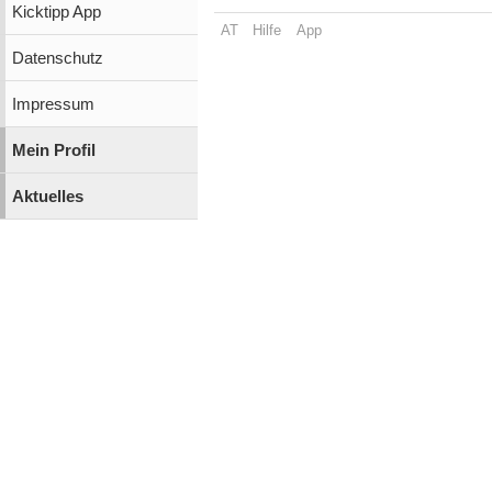
Kicktipp App
AT
Hilfe
App
Datenschutz
Impressum
Mein Profil
Aktuelles