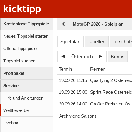
Kostenlose Tippspiele
MotoGP 2026 - Spielplan
Neues Tippspiel starten
Spielplan
Tabellen
Torschüt
Offene Tippspiele
Österreich
Bonus
Tippspiel suchen
Termin
Rennen
Profipaket
19.09.26 11:15
Qualifying 2 Österrei
Service
19.09.26 15:00
Sprint Race Österrei
Hilfe und Anleitungen
20.09.26 14:00
Großer Preis von Öst
Wettbewerbe
Archivierte Saisons
Livebox