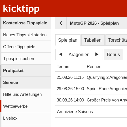
Kostenlose Tippspiele
MotoGP 2026 - Spielplan
Neues Tippspiel starten
Spielplan
Tabellen
Torschüt
Offene Tippspiele
Aragonien
Bonus
Tippspiel suchen
Termin
Rennen
Profipaket
29.08.26 11:15
Qualifying 2 Aragonie
Service
29.08.26 15:00
Sprint Race Aragonie
Hilfe und Anleitungen
30.08.26 14:00
Großer Preis von Ara
Wettbewerbe
Archivierte Saisons
Livebox