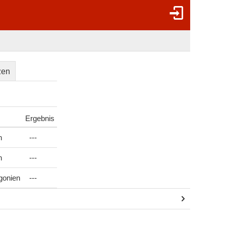
zen
Ergebnis
n
---
n
---
gonien
---