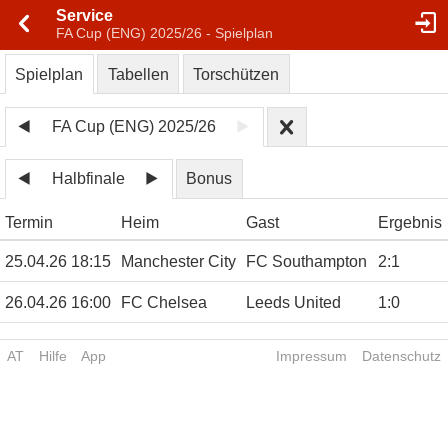
Service
FA Cup (ENG) 2025/26 - Spielplan
Spielplan
Tabellen
Torschützen
FA Cup (ENG) 2025/26
Halbfinale
Bonus
Termin
Heim
Gast
Ergebnis
25.04.26 18:15
Manchester City
FC Southampton
2
:
1
26.04.26 16:00
FC Chelsea
Leeds United
1
:
0
AT
Hilfe
App
Impressum
Datenschutz