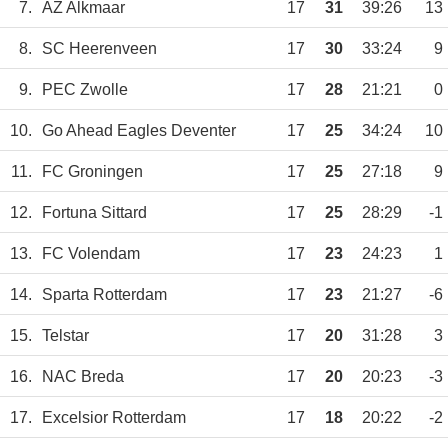
7.
AZ Alkmaar
17
31
39:26
13
8.
SC Heerenveen
17
30
33:24
9
9.
PEC Zwolle
17
28
21:21
0
10.
Go Ahead Eagles Deventer
17
25
34:24
10
11.
FC Groningen
17
25
27:18
9
12.
Fortuna Sittard
17
25
28:29
-1
13.
FC Volendam
17
23
24:23
1
14.
Sparta Rotterdam
17
23
21:27
-6
15.
Telstar
17
20
31:28
3
16.
NAC Breda
17
20
20:23
-3
17.
Excelsior Rotterdam
17
18
20:22
-2