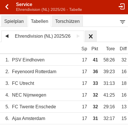
Service
Ehrendivision (NL) 2025/26 - Tabelle
Spielplan
Tabellen
Torschützen
Ehrendivision (NL) 2025/26
Sp
Pkt
Tore
Diff
1.
PSV Eindhoven
17
41
58:26
32
2.
Feyenoord Rotterdam
17
36
39:23
16
3.
FC Utrecht
17
33
31:13
18
4.
NEC Nijmwegen
17
32
41:25
16
5.
FC Twente Enschede
17
32
29:16
13
6.
Ajax Amsterdam
17
31
32:17
15