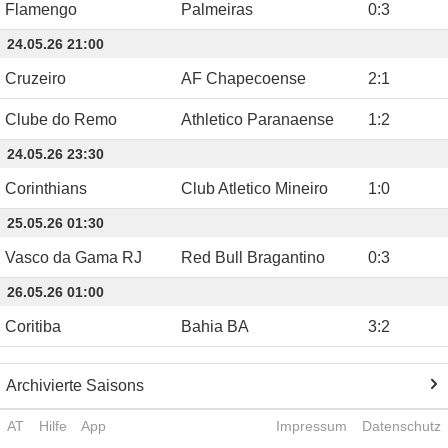
Flamengo
Palmeiras
0
:
3
24.05.26 21:00
Cruzeiro
AF Chapecoense
2
:
1
Clube do Remo
Athletico Paranaense
1
:
2
24.05.26 23:30
Corinthians
Club Atletico Mineiro
1
:
0
25.05.26 01:30
Vasco da Gama RJ
Red Bull Bragantino
0
:
3
26.05.26 01:00
Coritiba
Bahia BA
3
:
2
Archivierte Saisons
AT
Hilfe
App
Impressum
Datenschutz