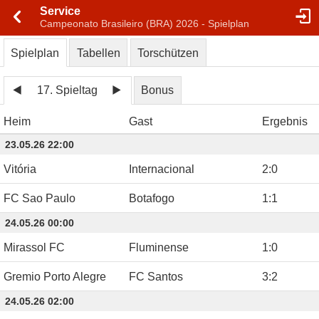
Service
Campeonato Brasileiro (BRA) 2026 - Spielplan
Spielplan
Tabellen
Torschützen
17. Spieltag
Bonus
Heim
Gast
Ergebnis
23.05.26 22:00
Vitória
Internacional
2
:
0
FC Sao Paulo
Botafogo
1
:
1
24.05.26 00:00
Mirassol FC
Fluminense
1
:
0
Gremio Porto Alegre
FC Santos
3
:
2
24.05.26 02:00