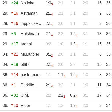
29.
24
NoJoke
1:0
2:1
2:1
2:0
16
36
3
29.
16
Astraman
2:1
2:1
3:1
2:0
9
36
4
29.
16
TippkickMaxi
2:1
2:0
1:1
3:1
9
36
4
29.
6
Holstinarp
2:1
2:3
1:2
3:1
13
36
4
2
29.
17
arohbi
0:2
1:0
1:3
1:1
15
36
3
34.
21
Mr.Mutbier
3:1
2:0
1:1
2:1
8
35
2
34.
19
etl97
2:1
2:0
2:2
2:0
15
35
4
36.
14
baslermario73
1:1
1:1
1:2
1:0
8
34
2
2
36.
1
Parklife_
2:1
3:2
2:1
1:0
11
34
4
36.
32
C.M.
2:2
2:2
0:2
3:1
17
34
2
4
36.
10
Viper
1:1
1:2
1:2
2:0
9
34
2