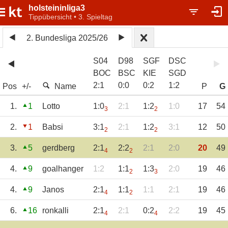
holsteininliga3
Tippübersicht • 3. Spieltag
2. Bundesliga 2025/26
S04
D98
SGF
DSC
BOC
BSC
KIE
SGD
2
:
1
0
:
0
0
:
2
1
:
2
Pos
+/-
Name
P
G
1.
1
Lotto
1:0
2:1
1:2
1:0
17
54
3
2
2.
1
Babsi
3:1
2:1
1:2
3:1
12
50
2
2
3.
5
gerdberg
2:1
2:2
2:1
2:0
20
49
4
2
4.
9
goalhanger
1:2
1:1
1:3
2:0
19
46
2
3
4.
9
Janos
2:1
1:1
1:1
2:1
19
46
4
2
6.
16
ronkalli
2:1
2:1
0:2
2:2
19
45
4
4