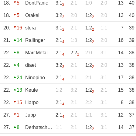
18.
5
DontPanic
3:1
2:1
1:0
2:0
13
40
2
18.
5
Orakel
3:2
2:0
1:2
2:0
13
40
3
2
20.
16
stera
3:1
2:1
1:2
1:1
7
39
2
2
21.
14
Rallinger
2:1
1:3
1:2
2:0
16
39
4
2
22.
8
MarcMetal
2:1
2:2
2:0
3:1
14
38
4
2
22.
4
diaet
3:2
2:1
1:2
2:0
13
38
3
2
22.
24
Ninopino
2:1
2:1
2:1
3:1
17
38
4
22.
13
Keule
1:2
3:2
1:2
2:1
15
38
2
22.
15
Harpo
2:1
2:1
2:2
3:1
8
38
4
27.
1
Jupp
2:1
2:1
1:1
3:1
12
37
4
27.
8
Derhatschongelb
1:1
2:1
1:2
3:1
14
37
2