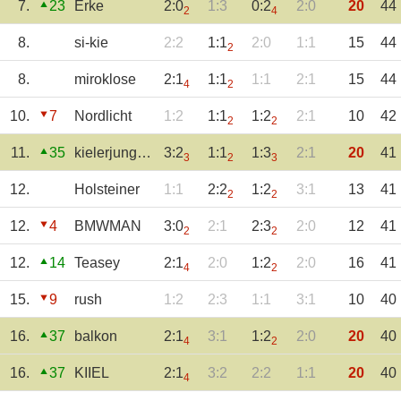
7.
23
Erke
2:0
1:3
0:2
2:0
20
44
2
4
8.
si-kie
2:2
1:1
2:0
1:1
15
44
2
8.
miroklose
2:1
1:1
1:1
2:1
15
44
4
2
10.
7
Nordlicht
1:2
1:1
1:2
2:1
10
42
2
2
11.
35
kielerjung1986
3:2
1:1
1:3
2:1
20
41
3
2
3
12.
Holsteiner
1:1
2:2
1:2
3:1
13
41
2
2
12.
4
BMWMAN
3:0
2:1
2:3
2:0
12
41
2
2
12.
14
Teasey
2:1
2:0
1:2
2:0
16
41
4
2
15.
9
rush
1:2
2:3
1:1
3:1
10
40
16.
37
balkon
2:1
3:1
1:2
2:0
20
40
4
2
16.
37
KIIEL
2:1
3:2
2:2
1:1
20
40
4