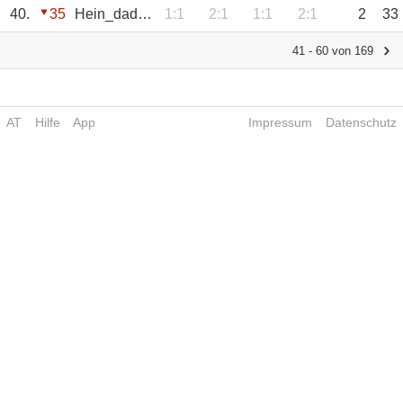
40.
35
Hein_daddel
1:1
2:1
1:1
2:1
2
33
41 - 60 von 169
AT
Hilfe
App
Impressum
Datenschutz