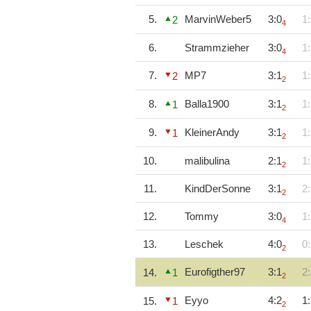
5.
MarvinWeber5
3:0
1:
2
4
6.
Strammzieher
3:0
1:
4
7.
MP7
3:1
1:
2
2
8.
Balla1900
3:1
1:
1
2
9.
KleinerAndy
3:1
1:
1
2
10.
malibulina
2:1
1:
2
11.
KindDerSonne
3:1
2:
2
12.
Tommy
3:0
1:
4
13.
Leschek
4:0
0:
2
Eurofigther97
3:1
2:
14.
1
2
Eyyo
4:2
1:
15.
1
2