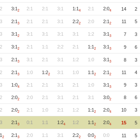
2
3:1
2:1
2:1
3:1
1:1
2:1
2:0
14
2
2
4
4
3
2:1
2:1
2:1
3:1
2:2
2:0
2:1
11
5
3
2
2
3
3:1
3:1
3:1
3:1
3:1
1:2
3:1
7
3
2
3
2
3:1
2:1
1:1
2:2
2:1
1:1
3:1
9
6
2
2
3
3
2:1
3:1
2:1
3:1
1:2
1:0
3:1
8
3
3
3
2
2:1
1:0
1:2
3:1
1:0
1:1
2:1
11
4
3
2
2
2
3
1:0
2:1
2:1
3:1
2:1
1:0
3:1
9
3
4
3
2
2:0
2:0
2:1
3:1
2:1
3:1
3:0
8
6
2
2
2
2:0
2:1
1:0
2:1
1:2
1:1
2:0
10
3
2
2
4
3
2:1
0:1
1:1
1:2
1:2
1:1
2:0
15
5
3
4
2
4
1
2:1
2:0
1:1
3:1
2:2
0:0
0:0
11
5
2
3
2
2