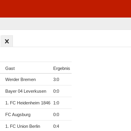
Gast
Ergebnis
Werder Bremen
3
:
0
Bayer 04 Leverkusen
0
:
0
1. FC Heidenheim 1846
1
:
0
FC Augsburg
0
:
0
1. FC Union Berlin
0
:
4