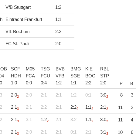
VfB Stuttgart
1
:
2
ch
Eintracht Frankfurt
1
:
1
VfL Bochum
2
:
2
FC St. Pauli
2
:
0
OB
SCF
M05
TSG
BVB
BMG
KIE
RBL
04
HDH
FCA
FCU
VFB
SGE
BOC
STP
0
1
:
0
0
:
0
0
:
4
1
:
2
1
:
1
2
:
2
2
:
0
P
B
3
2:0
2:0
2:1
2:1
1:2
0:1
3:0
8
3
2
2
2
2:1
2:1
2:2
2:1
2:2
1:1
2:1
11
2
3
2
2
2
2
2:1
3:1
1:2
2:1
3:2
1:1
3:0
11
4
3
2
2
2
3
2:1
2:0
2:1
2:1
0:1
2:1
3:1
10
6
3
3