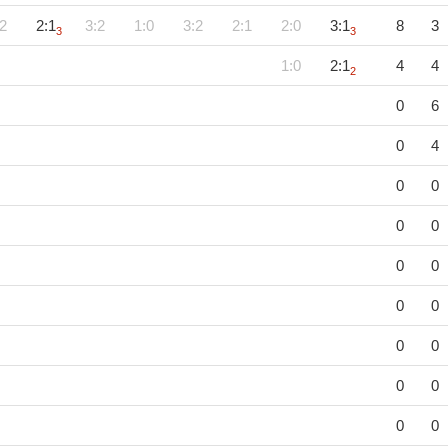
2
2:1
3:2
1:0
3:2
2:1
2:0
3:1
8
3
3
3
1:0
2:1
4
4
2
0
6
0
4
0
0
0
0
0
0
0
0
0
0
0
0
0
0