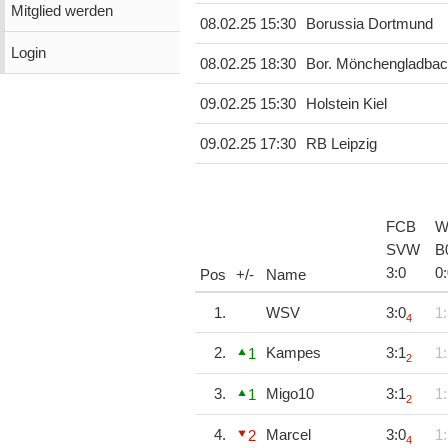
Mitglied werden
08.02.25 15:30
Borussia Dortmund
Login
08.02.25 18:30
Bor. Mönchengladba
09.02.25 15:30
Holstein Kiel
09.02.25 17:30
RB Leipzig
FCB
W
SVW
B
3
:
0
0
:
Pos
+/-
Name
1.
WSV
3:0
1:
4
2.
Kampes
3:1
1:
1
2
3.
Migo10
3:1
1:
1
2
4.
Marcel
3:0
1:
2
4