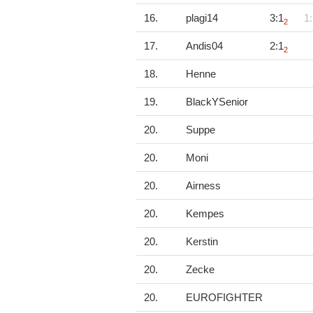
16.
plagi14
3:1
1:
2
17.
Andis04
2:1
2
18.
Henne
19.
BlackYSenior
20.
Suppe
20.
Moni
20.
Airness
20.
Kempes
20.
Kerstin
20.
Zecke
20.
EUROFIGHTER