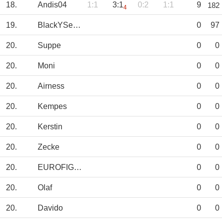
18.
Andis04
1:1
3:1
0:2
1:1
9
182
4
19.
BlackYSenior
0
97
20.
Suppe
0
0
20.
Moni
0
0
20.
Airness
0
0
20.
Kempes
0
0
20.
Kerstin
0
0
20.
Zecke
0
0
20.
EUROFIGHTER
0
0
20.
Olaf
0
0
20.
Davido
0
0