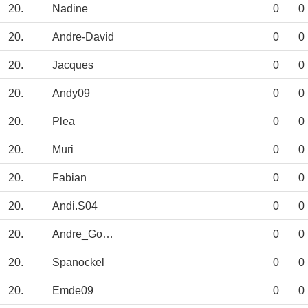
20.
Nadine
0
0
20.
Andre-David
0
0
20.
Jacques
0
0
20.
Andy09
0
0
20.
Plea
0
0
20.
Muri
0
0
20.
Fabian
0
0
20.
Andi.S04
0
0
20.
Andre_Golinar
0
0
20.
Spanockel
0
0
20.
Emde09
0
0