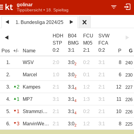
golinar
Tippübersicht • 18. Spieltag
1. Bundesliga 2024/25
HDH
B04
FCU
SVW
STP
BMG
M05
FCA
0
:
2
3
:
1
2
:
1
0
:
2
Pos
+/-
Name
P
G
1.
WSV
2:0
3:0
0:2
3:1
8
240
2
2.
Marcel
1:0
3:0
0:1
2:1
6
230
2
3.
2
Kampes
2:1
3:1
1:2
2:1
12
227
4
4.
1
MP7
3:1
3:1
1:3
3:1
11
226
4
5.
1
Strammzieher
2:1
3:1
0:2
2:1
10
226
4
6.
3
MarvinWeber5
2:1
3:0
1:2
3:1
8
225
2