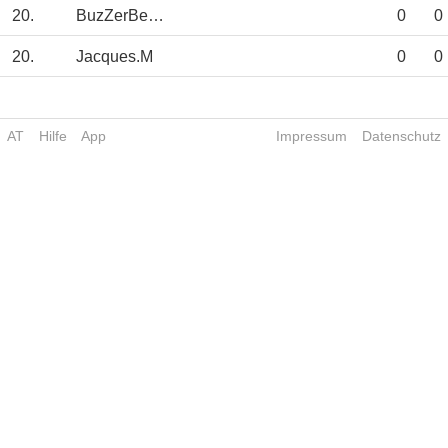
20.
BuzZerBeAter
0
0
20.
Jacques.M
0
0
AT
Hilfe
App
Impressum
Datenschutz