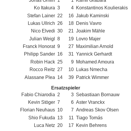
Jonas Omlin
1
1
Kamil Grabara
Ko Itakura
3
4
Konstantinos Koulierakis
Stefan Lainer
22
16
Jakub Kaminski
Lukas Ullrich
26
18
Denis Vavro
Nico Elvedi
30
21
Joakim Mähle
Julian Weigl
8
19
Lovro Majer
Franck Honorat
9
27
Maximilian Arnold
Philipp Sander
16
31
Yannick Gerhardt
Robin Hack
25
9
Mohamed Amoura
Rocco Reitz
27
10
Lukas Nmecha
Alassane Plea
14
39
Patrick Wimmer
Ersatzspieler
Fabio Chiarodia
2
3
Sebastiaan Bornauw
Kevin Stöger
7
6
Aster Vranckx
Florian Neuhaus
10
7
Andreas Skov Olsen
Shio Fukuda
13
11
Tiago Tomás
Luca Netz
20
17
Kevin Behrens