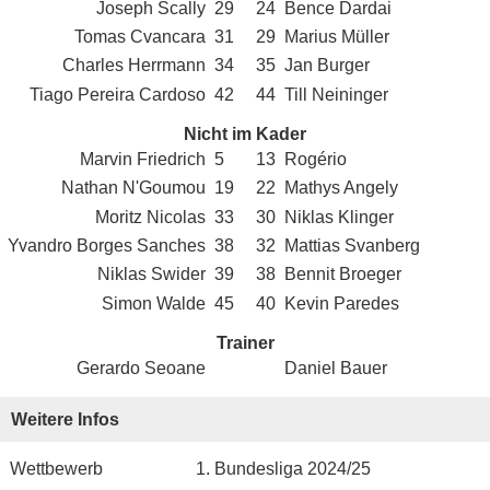
Joseph Scally
29
24
Bence Dardai
Tomas Cvancara
31
29
Marius Müller
Charles Herrmann
34
35
Jan Burger
Tiago Pereira Cardoso
42
44
Till Neininger
Nicht im Kader
Marvin Friedrich
5
13
Rogério
Nathan N'Goumou
19
22
Mathys Angely
Moritz Nicolas
33
30
Niklas Klinger
Yvandro Borges Sanches
38
32
Mattias Svanberg
Niklas Swider
39
38
Bennit Broeger
Simon Walde
45
40
Kevin Paredes
Trainer
Gerardo Seoane
Daniel Bauer
Weitere Infos
Wettbewerb
1. Bundesliga 2024/25