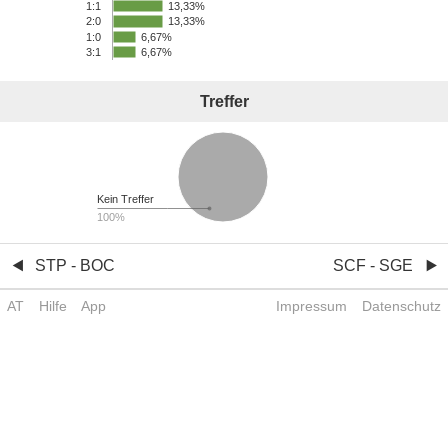
13,33%
1:1
13,33%
2:0
1:0
6,67%
3:1
6,67%
Treffer
Kein Treffer
100%
STP - BOC
SCF - SGE
AT
Hilfe
App
Impressum
Datenschutz