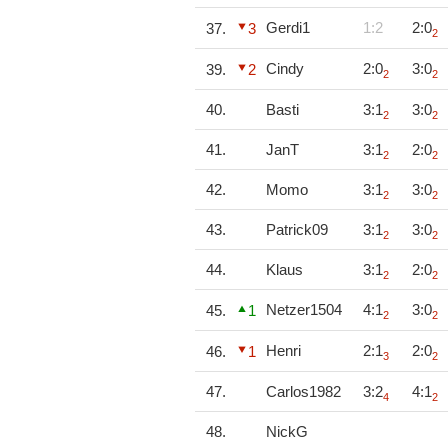
Gerdi1
1:2
2:0
37.
3
2
Cindy
2:0
3:0
39.
2
2
2
40.
Basti
3:1
3:0
2
2
41.
JanT
3:1
2:0
2
2
42.
Momo
3:1
3:0
2
2
43.
Patrick09
3:1
3:0
2
2
44.
Klaus
3:1
2:0
2
2
Netzer1504
4:1
3:0
45.
1
2
2
Henri
2:1
2:0
46.
1
3
2
47.
Carlos1982
3:2
4:1
4
2
48.
NickG