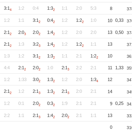
3:1
1:2
0:4
1:3
1:1
2:0
5:3
8
37
4
2
1:2
1:1
3:1
0:4
1:2
1:2
1:0
0,33
10
37
2
2
2
2:1
2:0
2:0
1:4
1:2
2:0
2:0
13
0,50
37
2
3
2
2
2:1
1:3
3:2
1:4
1:2
1:2
1:1
13
37
2
3
2
2
1:3
1:2
3:1
1:3
1:1
2:1
1:2
10
36
2
2
2
4:4
2:1
2:0
1:0
2:1
2:2
2:1
11
1,33
35
2
2
3
1:2
1:33
3:0
1:3
1:2
2:0
1:3
12
34
2
2
4
2:1
1:2
2:1
1:3
2:1
2:0
2:1
14
34
2
3
2
3
1:2
0:1
2:0
0:3
1:9
2:1
2:1
0,25
9
34
2
2
2:2
1:1
2:1
1:4
2:0
2:1
1:1
13
33
3
2
2
0
31