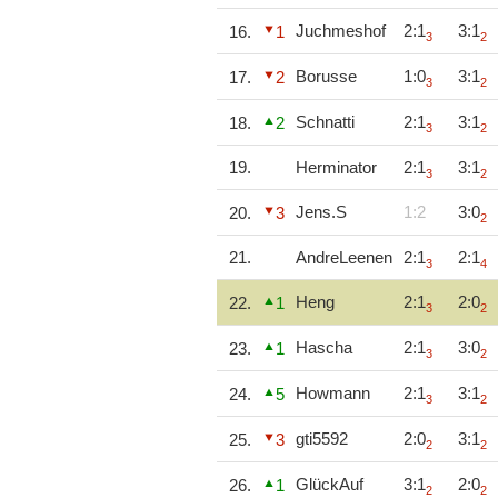
Juchmeshof
2:1
3:1
16.
1
3
2
Borusse
1:0
3:1
17.
2
3
2
Schnatti
2:1
3:1
18.
2
3
2
19.
Herminator
2:1
3:1
3
2
Jens.S
1:2
3:0
20.
3
2
21.
AndreLeenen
2:1
2:1
3
4
Heng
2:1
2:0
22.
1
3
2
Hascha
2:1
3:0
23.
1
3
2
Howmann
2:1
3:1
24.
5
3
2
gti5592
2:0
3:1
25.
3
2
2
GlückAuf
3:1
2:0
26.
1
2
2