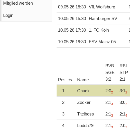
Mitglied werden
09.05.26 18:30
VfL Wolfsburg
Login
10.05.26 15:30
Hamburger SV
10.05.26 17:30
1. FC Köln
10.05.26 19:30
FSV Mainz 05
BVB
RBL
SGE
STP
3
:
2
2
:
1
Pos
+/-
Name
1.
Chuck
2:0
3:1
2
2
2.
Zocker
2:1
3:0
3
2
3.
Titelboss
2:1
2:1
3
4
4.
Lodda79
2:1
2:0
3
2