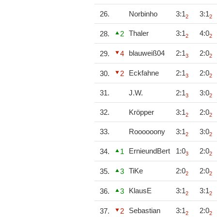
26.
Norbinho
3:1
3:1
2
2
Thaler
3:1
4:0
28.
2
2
2
blauweiß04
2:1
2:0
29.
4
3
2
Eckfahne
2:1
2:0
30.
2
3
2
31.
J.W.
2:1
3:0
3
2
32.
Kröpper
3:1
2:0
2
2
33.
Roooooony
3:1
3:0
2
2
ErnieundBert
1:0
2:0
34.
1
3
2
TiKe
2:0
2:0
35.
3
2
2
KlausE
3:1
3:1
36.
3
2
2
Sebastian
3:1
2:0
37.
2
2
2