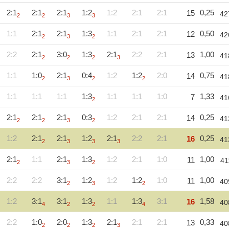
2:1
2:1
2:1
1:2
1:2
2:1
2:1
0,25
15
42
2
2
3
3
1:1
2:1
2:1
1:3
1:1
2:1
2:1
0,50
12
42
2
3
2
2:2
2:1
3:0
1:3
2:1
2:2
2:1
1,00
13
41
2
2
2
3
1:1
1:0
2:1
0:4
1:2
1:2
2:0
0,75
14
41
2
3
2
2
1:1
1:1
1:1
1:3
1:1
1:1
1:0
1,33
7
41
2
2:1
2:1
2:1
0:3
1:2
2:1
2:1
0,25
14
41
2
2
3
2
1:2
2:1
2:1
1:2
2:1
2:2
2:1
0,25
16
41
2
3
3
3
2:1
1:1
2:1
1:3
1:2
2:1
1:0
1,00
11
41
2
3
2
2:2
2:2
3:1
1:2
1:2
1:2
1:0
1,00
11
40
2
3
2
1:2
3:1
3:1
1:3
1:1
1:3
3:1
1,58
16
40
4
2
2
4
2:2
1:0
2:0
1:3
2:1
2:1
2:1
0,33
13
40
2
2
2
3