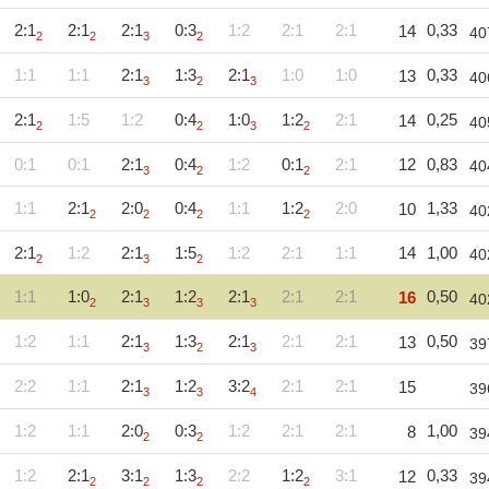
2:1
2:1
2:1
0:3
1:2
2:1
2:1
0,33
14
40
2
2
3
2
1:1
1:1
2:1
1:3
2:1
1:0
1:0
0,33
13
40
3
2
3
2:1
1:5
1:2
0:4
1:0
1:2
2:1
0,25
14
40
2
2
3
2
0:1
0:1
2:1
0:4
1:2
0:1
2:1
12
0,83
40
3
2
2
1:1
2:1
2:0
0:4
1:1
1:2
2:0
1,33
10
40
2
2
2
2
2:1
1:2
2:1
1:5
1:2
2:1
1:1
14
1,00
40
2
3
2
1:1
1:0
2:1
1:2
2:1
2:1
2:1
0,50
16
40
2
3
3
3
1:2
1:1
2:1
1:3
2:1
2:1
2:1
0,50
13
39
3
2
3
2:2
1:1
2:1
1:2
3:2
2:1
2:1
15
39
3
3
4
1:2
1:1
2:0
0:3
1:2
2:1
2:1
1,00
8
39
2
2
1:2
2:1
3:1
1:3
2:2
1:2
3:1
0,33
12
39
2
2
2
2