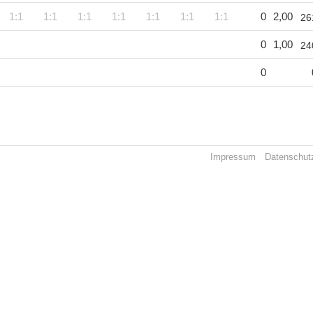
1:1
1:1
1:1
1:1
1:1
1:1
1:1
0
2,00
26
0
1,00
24
0
Impressum
Datenschut