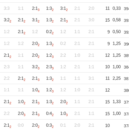
3:3
1:1
2:1
1:3
3:1
2:1
2:0
11
0,33
39
3
2
2
3:2
2:1
3:1
1:3
2:1
2:1
3:0
0,58
15
39
2
2
2
2
3
1:2
2:1
1:2
0:2
1:2
1:1
2:1
0,50
9
39
2
2
1:2
1:2
2:0
1:3
0:2
2:1
2:1
1,25
9
39
2
2
2:1
1:1
2:0
1:2
2:2
1:0
2:1
12
1,25
38
2
2
3
2:3
1:1
3:2
2:3
1:2
2:1
1:1
10
1,00
38
3
3
2:2
2:1
2:1
1:3
1:1
1:1
3:1
11
2,25
38
2
3
2
1:1
1:1
1:0
1:2
1:2
1:0
2:1
12
38
4
3
2:1
1:0
2:1
1:3
2:0
1:1
2:1
1,33
15
37
2
2
3
2
2
2:2
2:0
2:1
0:4
1:0
2:1
1:1
1,00
15
37
3
3
2
3
2:1
0:0
2:0
0:3
0:1
2:0
2:1
10
37
2
2
2