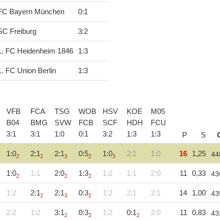
FC Bayern München
0
:
1
SC Freiburg
3
:
2
1. FC Heidenheim 1846
1
:
3
1. FC Union Berlin
1
:
3
VFB
FCA
TSG
WOB
HSV
KOE
M05
B04
BMG
SVW
FCB
SCF
HDH
FCU
3
:
1
3
:
1
1
:
0
0
:
1
3
:
2
1
:
3
1
:
3
P
S
1:0
2:1
2:1
0:5
1:0
2:1
1:0
16
1,25
44
2
2
3
2
3
1:0
1:1
2:0
1:3
1:2
1:1
2:0
11
0,33
43
2
2
2
1:2
2:1
2:1
0:3
1:2
2:1
2:1
14
1,00
43
2
3
2
2:2
1:2
3:1
0:3
1:2
0:1
2:0
11
0,83
43
2
2
2