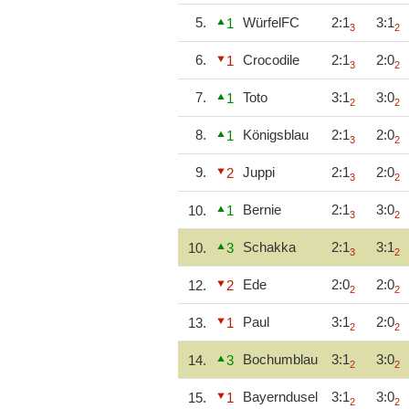
5.
WürfelFC
2:1
3:1
1
3
2
6.
Crocodile
2:1
2:0
1
3
2
7.
Toto
3:1
3:0
1
2
2
8.
Königsblau
2:1
2:0
1
3
2
9.
Juppi
2:1
2:0
2
3
2
Bernie
2:1
3:0
10.
1
3
2
Schakka
2:1
3:1
10.
3
3
2
Ede
2:0
2:0
12.
2
2
2
Paul
3:1
2:0
13.
1
2
2
Bochumblau
3:1
3:0
14.
3
2
2
Bayerndusel
3:1
3:0
15.
1
2
2