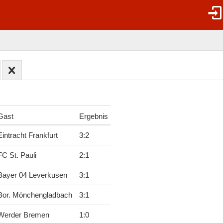
Gast
Ergebnis
Eintracht Frankfurt
3
:
2
FC St. Pauli
2
:
1
Bayer 04 Leverkusen
3
:
1
Bor. Mönchengladbach
3
:
1
Werder Bremen
1
:
0