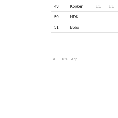
49.
Köpken
1:1
1:1
50.
HDK
51.
Bobo
AT
Hilfe
App