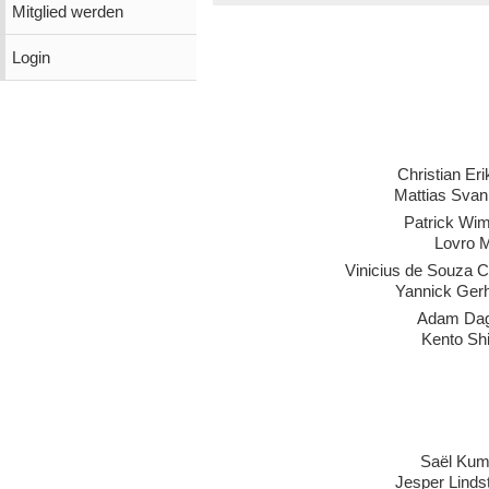
Mitglied werden
Login
Christian Er
Mattias Svan
Patrick Wi
Lovro M
Vinicius de Souza 
Yannick Gerh
Adam Da
Kento Sh
Saël Kum
Jesper Linds