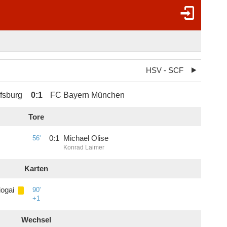
HSV - SCF
fsburg
0
:
1
FC Bayern München
Tore
56'
0
:
1
Michael Olise
Konrad Laimer
Karten
iogai
90'
+1
Wechsel