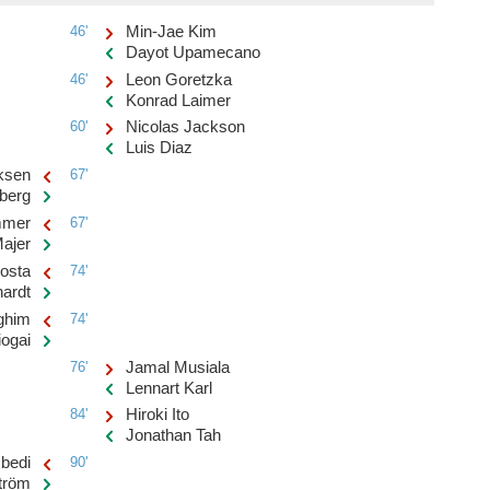
46'
Min-Jae Kim
Dayot Upamecano
46'
Leon Goretzka
Konrad Laimer
60'
Nicolas Jackson
Luis Diaz
iksen
67'
berg
mmer
67'
ajer
Costa
74'
ardt
ghim
74'
iogai
76'
Jamal Musiala
Lennart Karl
84'
Hiroki Ito
Jonathan Tah
bedi
90'
tröm