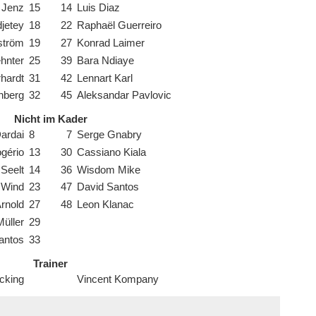
 Jenz
15
14
Luis Diaz
djetey
18
22
Raphaël Guerreiro
ström
19
27
Konrad Laimer
hnter
25
39
Bara Ndiaye
hardt
31
42
Lennart Karl
nberg
32
45
Aleksandar Pavlovic
Nicht im Kader
ardai
8
7
Serge Gnabry
gério
13
30
Cassiano Kiala
Seelt
14
36
Wisdom Mike
 Wind
23
47
David Santos
Arnold
27
48
Leon Klanac
üller
29
antos
33
Trainer
cking
Vincent Kompany