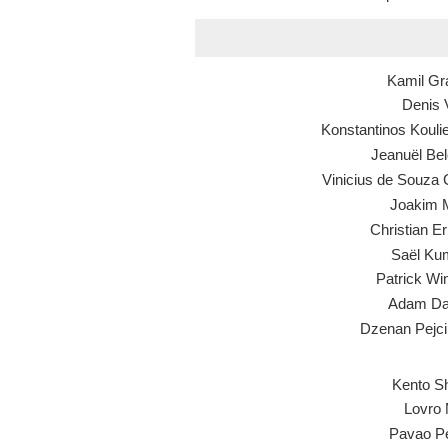
Kamil Gr
Denis 
Konstantinos Kouli
Jeanuël Bel
Vinicius de Souza 
Joakim 
Christian E
Saël Ku
Patrick W
Adam Da
Dzenan Pejci
Kento Sh
Lovro 
Pavao P