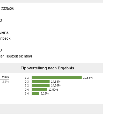
 2025/26
0
Arena
enbeck
0
er Tippzeit sichtbar
Tippverteilung nach Ergebnis
Remis
39,58%
1:3
2.1%
14,58%
0:3
14,58%
1:2
0:4
12,50%
1:4
6,25%