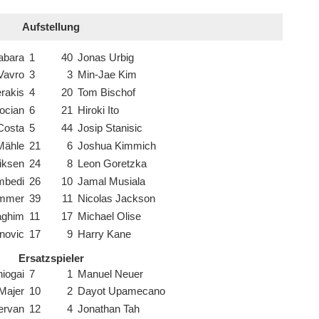
Aufstellung
abara
1
40
Jonas Urbig
Vavro
3
3
Min-Jae Kim
erakis
4
20
Tom Bischof
ocian
6
21
Hiroki Ito
Costa
5
44
Josip Stanisic
Mähle
21
6
Joshua Kimmich
riksen
24
8
Leon Goretzka
mbedi
26
10
Jamal Musiala
immer
39
11
Nicolas Jackson
ghim
11
17
Michael Olise
novic
17
9
Harry Kane
Ersatzspieler
iogai
7
1
Manuel Neuer
Majer
10
2
Dayot Upamecano
ervan
12
4
Jonathan Tah