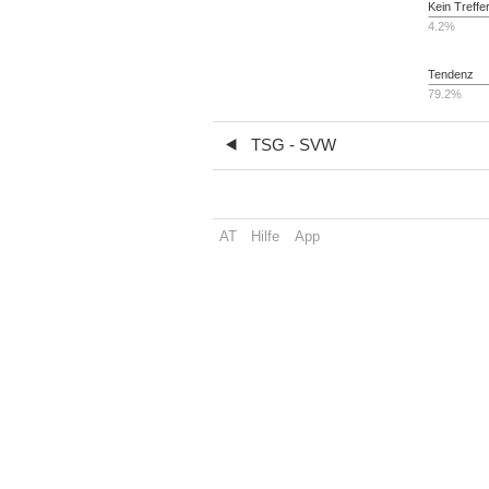
Kein Treffe
4.2%
Tendenz
79.2%
TSG - SVW
AT
Hilfe
App