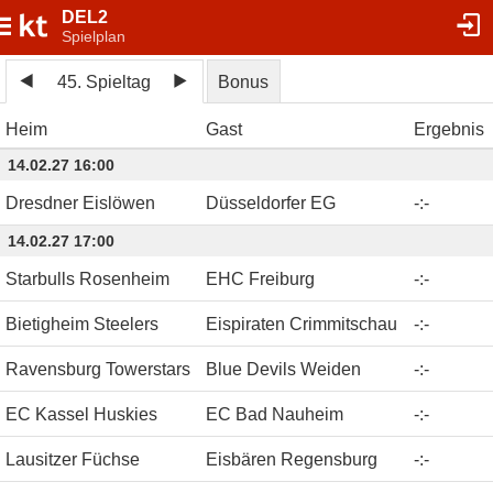
DEL2
Spielplan
45. Spieltag
Bonus
Heim
Gast
Ergebnis
14.02.27 16:00
Dresdner Eislöwen
Düsseldorfer EG
-
:
-
14.02.27 17:00
Starbulls Rosenheim
EHC Freiburg
-
:
-
Bietigheim Steelers
Eispiraten Crimmitschau
-
:
-
Ravensburg Towerstars
Blue Devils Weiden
-
:
-
EC Kassel Huskies
EC Bad Nauheim
-
:
-
Lausitzer Füchse
Eisbären Regensburg
-
:
-